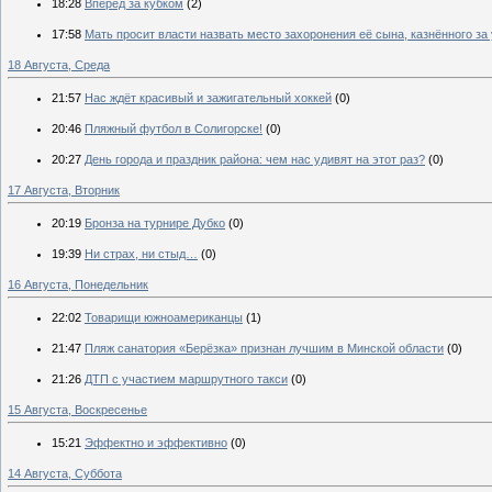
18:28
Вперёд за кубком
(2)
17:58
Мать просит власти назвать место захоронения её сына, казнённого за
18 Августа, Среда
21:57
Нас ждёт красивый и зажигательный хоккей
(0)
20:46
Пляжный футбол в Солигорске!
(0)
20:27
День города и праздник района: чем нас удивят на этот раз?
(0)
17 Августа, Вторник
20:19
Бронза на турнире Дубко
(0)
19:39
Ни страх, ни стыд…
(0)
16 Августа, Понедельник
22:02
Товарищи южноамериканцы
(1)
21:47
Пляж санатория «Берёзка» признан лучшим в Минской области
(0)
21:26
ДТП с участием маршрутного такси
(0)
15 Августа, Воскресенье
15:21
Эффектно и эффективно
(0)
14 Августа, Суббота