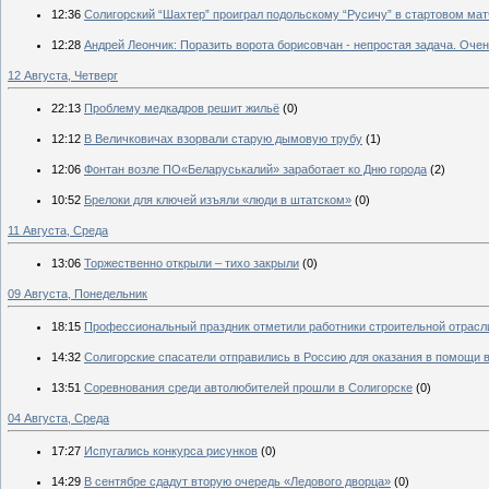
12:36
Солигорский “Шахтер” проиграл подольскому “Русичу” в стартовом мат
12:28
Андрей Леончик: Поразить ворота борисовчан - непростая задача. Оч
12 Августа, Четверг
22:13
Проблему медкадров решит жильё
(0)
12:12
В Величковичах взорвали старую дымовую трубу
(1)
12:06
Фонтан возле ПО«Беларуськалий» заработает ко Дню города
(2)
10:52
Брелоки для ключей изъяли «люди в штатском»
(0)
11 Августа, Среда
13:06
Торжественно открыли – тихо закрыли
(0)
09 Августа, Понедельник
18:15
Профессиональный праздник отметили работники строительной отрасл
14:32
Солигорские спасатели отправились в Россию для оказания в помощи 
13:51
Соревнования среди автолюбителей прошли в Солигорске
(0)
04 Августа, Среда
17:27
Испугались конкурса рисунков
(0)
14:29
В сентябре сдадут вторую очередь «Ледового дворца»
(0)