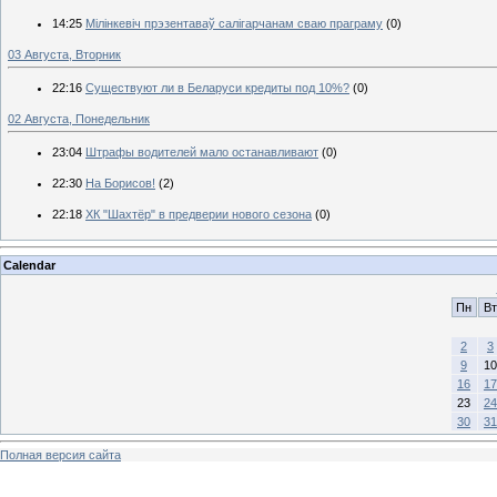
14:25
Мілінкевіч прэзентаваў салігарчанам сваю праграму
(0)
03 Августа, Вторник
22:16
Существуют ли в Беларуси кредиты под 10%?
(0)
02 Августа, Понедельник
23:04
Штрафы водителей мало останавливают
(0)
22:30
На Борисов!
(2)
22:18
ХК "Шахтёр" в предверии нового сезона
(0)
Calendar
Пн
Вт
2
3
9
10
16
17
23
24
30
31
Полная версия сайта