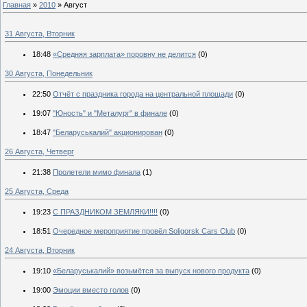
Главная
»
2010
»
Август
31 Августа, Вторник
18:48
«Средняя зарплата» поровну не делится
(0)
30 Августа, Понедельник
22:50
Отчёт с праздника города на центральной площади
(0)
19:07
"Юность" и "Металург" в финале
(0)
18:47
"Беларуськалий" акционирован
(0)
26 Августа, Четверг
21:38
Пролетели мимо финала
(1)
25 Августа, Среда
19:23
С ПРАЗДНИКОМ ЗЕМЛЯКИ!!!!
(0)
18:51
Очередное мероприятие провёл Soligorsk Cars Club
(0)
24 Августа, Вторник
19:10
«Беларуськалий» возьмётся за выпуск нового продукта
(0)
19:00
Эмоции вместо голов
(0)