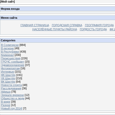
[
Мой сайт
]
Форма входа
Меню сайта
ГЛАВНАЯ СТРАНИЦА
ГОРОДСКАЯ СПРАВКА
ГЕОГРАФИЯ ГОРОДА
НАСЕЛЁННЫЕ ПУНКТЫ РАЙОНА
ГОРДОСТЬ ГОРОДА
ФК 
Categories
В Солигорске
[884]
В регионе
[49]
В Республике
[439]
Криминал
[200]
Происшествия
[226]
ГРОЧС сообщает
[15]
Здравоохранение
[37]
Фоторепортаж
[16]
Интервью
[101]
ФК Шахтёр
[191]
ХК Шахтёр
[210]
ВК Шахтёр
[54]
Новости спорта
[48]
Расследования
[36]
Афиша
[78]
Зеркало времени
[12]
Общество и люди
[44]
В мире
[39]
Разное
[12]
Новый год 2014!
[7]