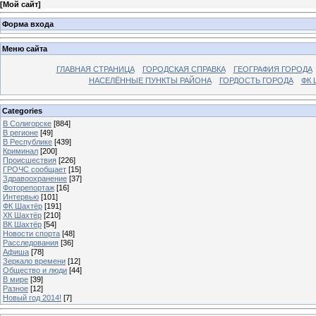
[
Мой сайт
]
Форма входа
Меню сайта
ГЛАВНАЯ СТРАНИЦА
ГОРОДСКАЯ СПРАВКА
ГЕОГРАФИЯ ГОРОДА
НАСЕЛЁННЫЕ ПУНКТЫ РАЙОНА
ГОРДОСТЬ ГОРОДА
ФК 
Categories
В Солигорске
[884]
В регионе
[49]
В Республике
[439]
Криминал
[200]
Происшествия
[226]
ГРОЧС сообщает
[15]
Здравоохранение
[37]
Фоторепортаж
[16]
Интервью
[101]
ФК Шахтёр
[191]
ХК Шахтёр
[210]
ВК Шахтёр
[54]
Новости спорта
[48]
Расследования
[36]
Афиша
[78]
Зеркало времени
[12]
Общество и люди
[44]
В мире
[39]
Разное
[12]
Новый год 2014!
[7]