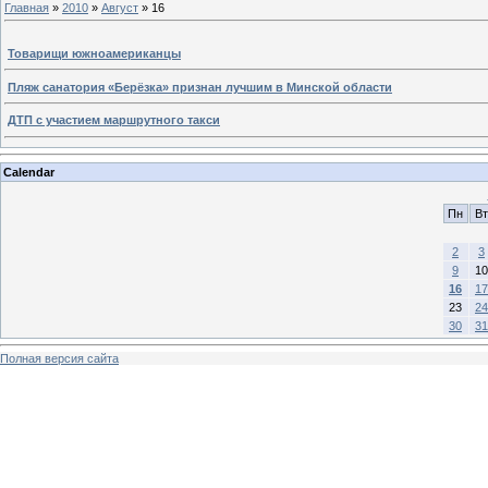
Главная
»
2010
»
Август
»
16
Товарищи южноамериканцы
Пляж санатория «Берёзка» признан лучшим в Минской области
ДТП с участием маршрутного такси
Calendar
Пн
Вт
2
3
9
10
16
17
23
24
30
31
Полная версия сайта