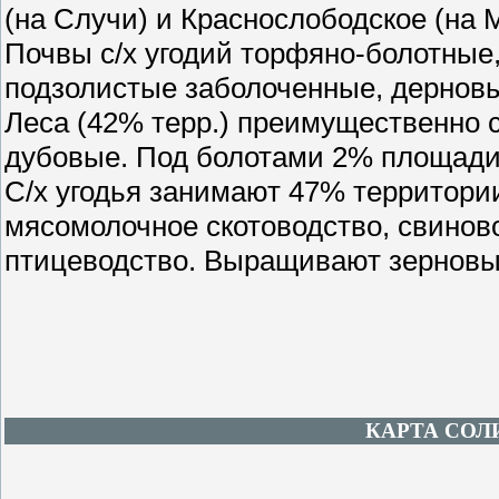
(на Случи) и Краснослободское (на 
Почвы с/х угодий торфяно-болотные
подзолистые заболоченные, дернов
Леса (42% терр.) преимущественно 
дубовые. Под болотами 2% площади
С/х угодья занимают 47% территори
мясомолочное скотоводство, свиново
птицеводство. Выращивают зерновые
КАРТА СОЛ