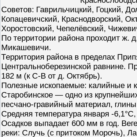
Краснослободск
Советов: Гаврильчицкий, Гоцкий, До
Копацевичский, Краснодворский, Окт
Хоростовский, Чепелёвский, Чижеви
По территории района проходит ж. 
Микашевичи.
Территория района в пределах Прип
Центральноберезинской равнине. П
182 м (к С-В от д. Октябрь).
Полезные ископаемые: калийные и 
Старобинское — одно из крупнейших 
песчано-гравийный материал, глины,
Средняя температура января -6,1°С,
Осадков выпадает 600 мм в год. Вег
реки: Случь (с притоком Морочь), Л