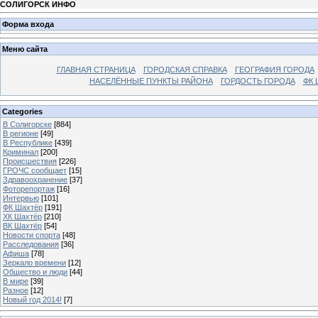
СОЛИГОРСК ИНФО
Форма входа
Меню сайта
ГЛАВНАЯ СТРАНИЦА
ГОРОДСКАЯ СПРАВКА
ГЕОГРАФИЯ ГОРОДА
НАСЕЛЁННЫЕ ПУНКТЫ РАЙОНА
ГОРДОСТЬ ГОРОДА
ФК 
Categories
В Солигорске
[884]
В регионе
[49]
В Республике
[439]
Криминал
[200]
Происшествия
[226]
ГРОЧС сообщает
[15]
Здравоохранение
[37]
Фоторепортаж
[16]
Интервью
[101]
ФК Шахтёр
[191]
ХК Шахтёр
[210]
ВК Шахтёр
[54]
Новости спорта
[48]
Расследования
[36]
Афиша
[78]
Зеркало времени
[12]
Общество и люди
[44]
В мире
[39]
Разное
[12]
Новый год 2014!
[7]