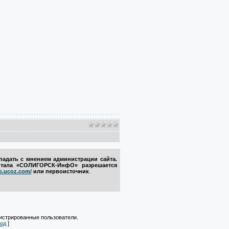
падать с мнением администрации сайта.
ртала
«СОЛИГОРСК-ИнфО
» разрешается
fo.ucoz.com/
или первоисточник
.
истрированные пользователи.
од
]