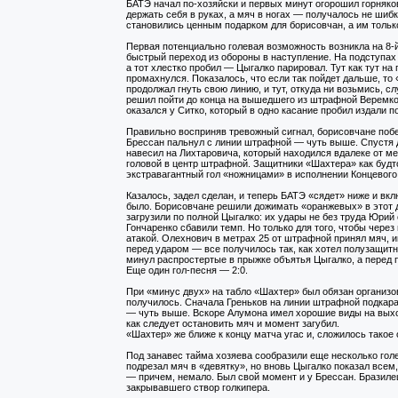
БАТЭ начал по-хозяйски и первых минут огорошил горняко
держать себя в руках, а мяч в ногах — получалось не шиб
становились ценным подарком для борисовчан, а им тольк
Первая потенциально голевая возможность возникла на 8-
быстрый переход из обороны в наступление. На подступах
а тот хлестко пробил — Цыгалко парировал. Тут как тут на
промахнулся. Показалось, что если так пойдет дальше, то
продолжал гнуть свою линию, и тут, откуда ни возьмись, 
решил пойти до конца на вышедшего из штрафной Веремко 
оказался у Ситко, который в одно касание пробил издали 
Правильно восприняв тревожный сигнал, борисовчане побе
Брессан пальнул с линии штрафной — чуть выше. Спустя 
навесил на Лихтаровича, который находился вдалеке от м
головой в центр штрафной. Защитники «Шахтера» как будто
экстравагантный гол «ножницами» в исполнении Концевого 
Казалось, задел сделан, и теперь БАТЭ «сядет» ниже и вк
было. Борисовчане решили дожимать «оранжевых» в этот д
загрузили по полной Цыгалко: их удары не без труда Юрий
Гончаренко сбавили темп. Но только для того, чтобы чере
атакой. Олехнович в метрах 25 от штрафной принял мяч, и
перед ударом — все получилось так, как хотел полузащит
минул распростертые в прыжке объятья Цыгалко, а перед 
Еще один гол-песня — 2:0.
При «минус двух» на табло «Шахтер» был обязан организов
получилось. Сначала Греньков на линии штрафной подкара
— чуть выше. Вскоре Алумона имел хорошие виды на выход
как следует остановить мяч и момент загубил.
«Шахтер» же ближе к концу матча угас и, сложилось такое
Под занавес тайма хозяева сообразили еще несколько го
подрезал мяч в «девятку», но вновь Цыгалко показал всем,
— причем, немало. Был свой момент и у Брессан. Бразиле
закрывавшего створ голкипера.