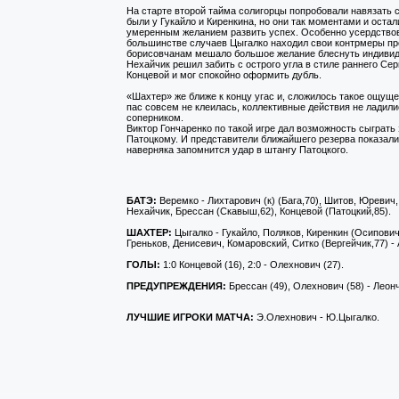
На старте второй тайма солигорцы попробовали навязать 
были у Гукайло и Киренкина, но они так моментами и остал
умеренным желанием развить успех. Особенно усердствов
большинстве случаев Цыгалко находил свои контрмеры пр
борисовчанам мешало большое желание блеснуть индивид
Нехайчик решил забить с острого угла в стиле раннего Се
Концевой и мог спокойно оформить дубль.
«Шахтер» же ближе к концу угас и, сложилось такое ощущен
пас совсем не клеилась, коллективные действия не ладил
соперником.
Виктор Гончаренко по такой игре дал возможность сыграть
Патоцкому. И представители ближайшего резерва показали
наверняка запомнится удар в штангу Патоцкого.
БАТЭ:
Веремко - Лихтарович (к) (Бага,70), Шитов, Юревич
Нехайчик, Брессан (Скавыш,62), Концевой (Патоцкий,85).
ШАХТЕР:
Цыгалко - Гукайло, Поляков, Киренкин (Осипович,6
Греньков, Денисевич, Комаровский, Ситко (Вергейчик,77) -
ГОЛЫ:
1:0 Концевой (16), 2:0 - Олехнович (27).
ПРЕДУПРЕЖДЕНИЯ:
Брессан (49), Олехнович (58) - Леончи
ЛУЧШИЕ ИГРОКИ МАТЧА:
Э.Олехнович - Ю.Цыгалко.