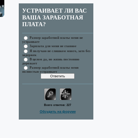
УСТРАИВАЕТ ЛИ ВАС
ВАША ЗАРАБОТНАЯ
ПЛАТА?
Размер заработной платы меня не
устраивает
Зарплата для меня не главное
Я получаю не слишком много, зато без
задержек
В целом да, но жизнь постоянно
дорожает
Размер заработной платы меня
полностью устраивает
Всего ответов:
227
Обсудить на форуме