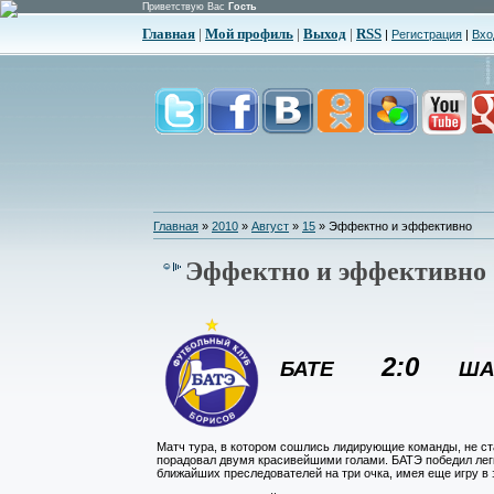
Приветствую Вас
Гость
Главная
|
Мой профиль
|
Выход
|
RSS
|
Регистрация
|
Вхо
Главная
»
2010
»
Август
»
15
» Эффектно и эффективно
Эффектно и эффективно
2:
0
БАТЕ
ША
Матч тура, в котором сошлись лидирующие команды, не с
порадовал двумя красивейшими голами. БАТЭ победил легк
ближайших преследователей на три очка, имея еще игру в 