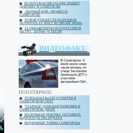
БЕЛАРУСКАЯ ЗВЕЗДА NHL НАШЁЛ
ДЕВУШКУ В СОЛИГОРСКЕ
«ВОДНЫЙ БОЙ» ПРОШЁЛ В
СОЛИГОРСКЕ
ТЕЛЕВЕДУЩАЯ СТВ РАЗРЕШИЛА
ПОТРОГАТЬ ЕЁ БЮСТ ВО ВРЕМЯ ЭФИРА
ЗА ОБНАЖЁННУЮ ФОТОСЕССИЮ В
МЕТРО - ШТРАФ 70 ТЫСЯЧ
ВИДЕОФАКТ
В Солигорске, 9
июля около семи
часов вечера, по
улице Заслонова
произошло ДТП с
участием
автомобиля ГАИ...
ПОПУЛЯРНОЕ:
ТЕЛЕКАНАЛ БелСАТ О СМЕРТИ В
СОЛИГОРСКОМ СИЗО
"УГАРНАЯ" ДАМСКАЯ ПАРКОВКА В
СОЛИГОРСКОМ ДВОРЕ
МАЛЕНЬКАЯ ДЕВОЧКА ЗАСТАВИЛА
ВЗДРОГНУТЬ ПРЕЗИДЕНТА
ПОДЗЕМНЫЕ ТАЙНЫ СОЛИГОРСКА