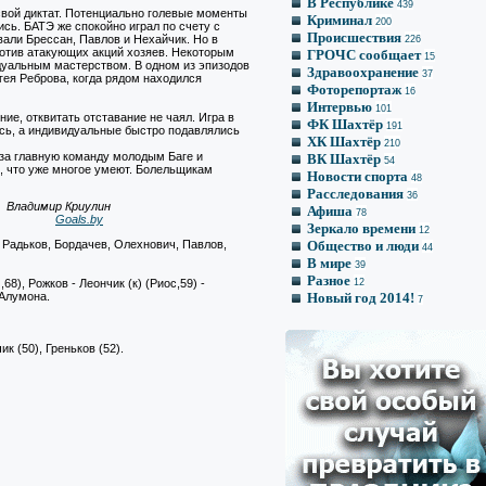
В Республике
439
свой диктат. Потенциально голевые моменты
Криминал
200
ись. БАТЭ же спокойно играл по счету с
Происшествия
али Брессан, Павлов и Нехайчик. Но в
226
отив атакующих акций хозяев. Некоторым
ГРОЧС сообщает
15
уальным мастерством. В одном из эпизодов
Здравоохранение
37
ргея Реброва, когда рядом находился
Фоторепортаж
16
Интервью
101
ие, отквитать отставание не чаял. Игра в
ФК Шахтёр
191
ись, а индивидуальные быстро подавлялись
ХК Шахтёр
210
 за главную команду молодым Баге и
ВК Шахтёр
54
, что уже многое умеют. Болельщикам
Новости спорта
48
Расследования
36
Владимир Криулин
Афиша
78
Goals.by
Зеркало времени
12
, Радьков, Бордачев, Олехнович, Павлов,
Общество и люди
44
В мире
39
Разное
8), Рожков - Леончик (к) (Риос,59) -
12
 Алумона.
Новый год 2014!
7
к (50), Греньков (52).