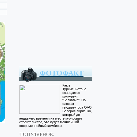
ФОТОФАКТ
Как в
Туркменистане
возводится
конкурент
"Белкалия". По
словам
гендиректора ОАО
Валерия Кириенко,
который до
недавнего времени на месте курировал
строительство, это будет мощнейший
современнейший комбинат.
..
ПОПУЛЯРНОЕ: