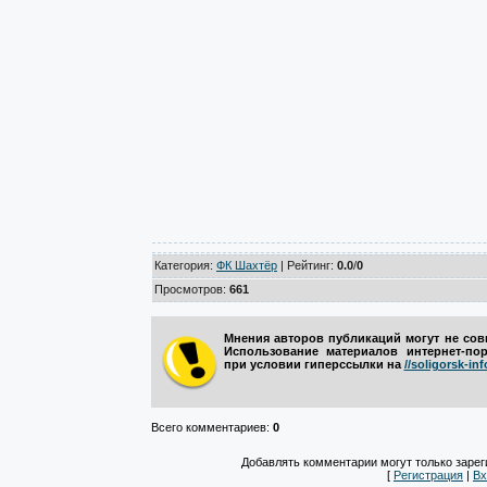
Категория
:
ФК Шахтёр
| Рейтинг:
0.0
/
0
Просмотров
:
661
Мнения авторов публикаций могут не сов
Использование материалов интернет-по
при условии гиперссылки на
//soligorsk-in
Всего комментариев
:
0
Добавлять комментарии могут только зарег
[
Регистрация
|
Вх