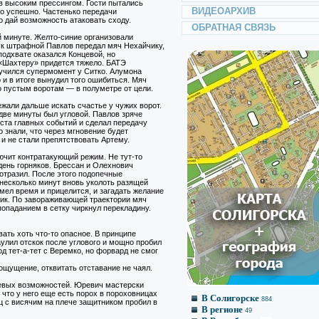
в высоким прессингом. Гости пытались
ВИДЕОАРХИВ
ко успешно. Частенько передачи
о дай возможность атаковать сходу.
ОБРАТНАЯ СВЯЗЬ
й минуте. Желто-синие организовали
 к штрафной Павлов передал мяч Нехайчику,
 подхвате оказался Концевой, но
 «Шахтеру» придется тяжело. БАТЭ
случился супермомент у Ситко. Алумона
и в итоге вынудил того ошибиться. Мяч
по пустым воротам — в полуметре от цели.
жали дальше искать счастье у чужих ворот.
две минуты был угловой. Павлов зряче
еста главных событий и сделал передачу
 знали, что через мгновение будет
и не стали препятствовать Артему.
лючит контратакующий режим. Не тут-то
ень горняков. Брессан и Олехнович
 отразил. После этого подопечные
з несколько минут вновь уколоть разящей
мел время и прицелится, и загадать желание
ник. По завораживающей траектории мяч
попаданием в сетку чиркнул перекладину.
ать хоть что-то опасное. В принципе
улил отскок после углового и мощно пробил
 тет-а-тет с Веремко, но форвард не смог
 ощущение, отквитать отставание не чаял.
левых возможностей. Юревич мастерски
 что у него еще есть порох в пороховницах
В Солигорске
884
ц с висячим на плече защитником пробил в
В регионе
49