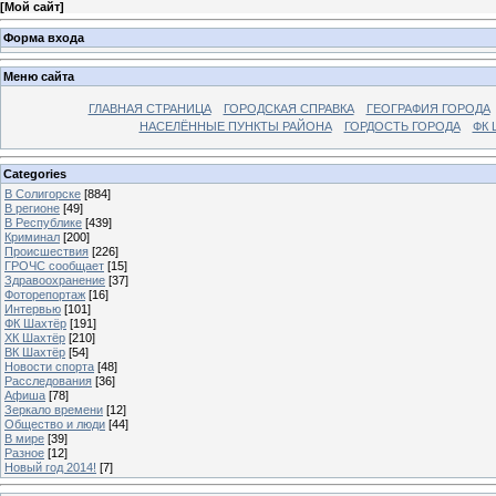
[
Мой сайт
]
Форма входа
Меню сайта
ГЛАВНАЯ СТРАНИЦА
ГОРОДСКАЯ СПРАВКА
ГЕОГРАФИЯ ГОРОДА
НАСЕЛЁННЫЕ ПУНКТЫ РАЙОНА
ГОРДОСТЬ ГОРОДА
ФК 
Categories
В Солигорске
[884]
В регионе
[49]
В Республике
[439]
Криминал
[200]
Происшествия
[226]
ГРОЧС сообщает
[15]
Здравоохранение
[37]
Фоторепортаж
[16]
Интервью
[101]
ФК Шахтёр
[191]
ХК Шахтёр
[210]
ВК Шахтёр
[54]
Новости спорта
[48]
Расследования
[36]
Афиша
[78]
Зеркало времени
[12]
Общество и люди
[44]
В мире
[39]
Разное
[12]
Новый год 2014!
[7]