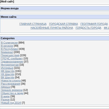
[
Мой сайт
]
Форма входа
Меню сайта
ГЛАВНАЯ СТРАНИЦА
ГОРОДСКАЯ СПРАВКА
ГЕОГРАФИЯ ГОРОДА
НАСЕЛЁННЫЕ ПУНКТЫ РАЙОНА
ГОРДОСТЬ ГОРОДА
ФК 
Categories
В Солигорске
[884]
В регионе
[49]
В Республике
[439]
Криминал
[200]
Происшествия
[226]
ГРОЧС сообщает
[15]
Здравоохранение
[37]
Фоторепортаж
[16]
Интервью
[101]
ФК Шахтёр
[191]
ХК Шахтёр
[210]
ВК Шахтёр
[54]
Новости спорта
[48]
Расследования
[36]
Афиша
[78]
Зеркало времени
[12]
Общество и люди
[44]
В мире
[39]
Разное
[12]
Новый год 2014!
[7]