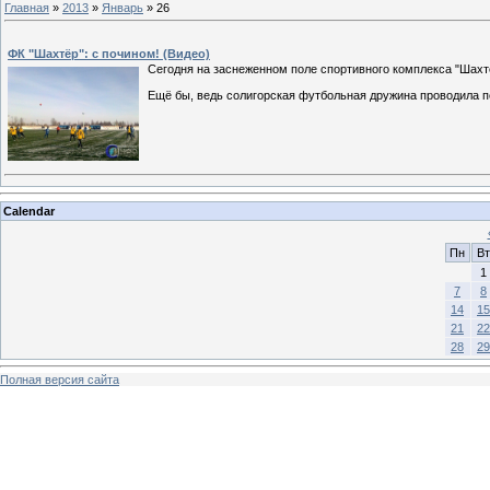
Главная
»
2013
»
Январь
»
26
ФК "Шахтёр": с почином! (Видео)
Сегодня на заснеженном поле спортивного комплекса "Шахтё
Ещё бы, ведь солигорская футбольная дружина проводила п
Calendar
Пн
Вт
1
7
8
14
15
21
22
28
29
Полная версия сайта