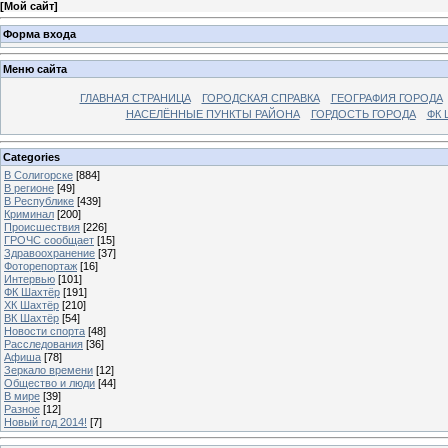
[
Мой сайт
]
Форма входа
Меню сайта
ГЛАВНАЯ СТРАНИЦА
ГОРОДСКАЯ СПРАВКА
ГЕОГРАФИЯ ГОРОДА
НАСЕЛЁННЫЕ ПУНКТЫ РАЙОНА
ГОРДОСТЬ ГОРОДА
ФК 
Categories
В Солигорске
[884]
В регионе
[49]
В Республике
[439]
Криминал
[200]
Происшествия
[226]
ГРОЧС сообщает
[15]
Здравоохранение
[37]
Фоторепортаж
[16]
Интервью
[101]
ФК Шахтёр
[191]
ХК Шахтёр
[210]
ВК Шахтёр
[54]
Новости спорта
[48]
Расследования
[36]
Афиша
[78]
Зеркало времени
[12]
Общество и люди
[44]
В мире
[39]
Разное
[12]
Новый год 2014!
[7]