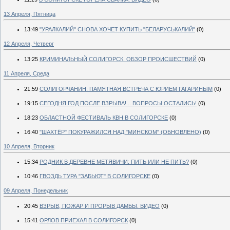
13 Апреля, Пятница
13:49
"УРАЛКАЛИЙ" СНОВА ХОЧЕТ КУПИТЬ "БЕЛАРУСЬКАЛИЙ"
(0)
12 Апреля, Четверг
13:25
КРИМИНАЛЬНЫЙ СОЛИГОРСК. ОБЗОР ПРОИСШЕСТВИЙ
(0)
11 Апреля, Среда
21:59
СОЛИГОРЧАНИН: ПАМЯТНАЯ ВСТРЕЧА С ЮРИЕМ ГАГАРИНЫМ
(0)
19:15
СЕГОДНЯ ГОД ПОСЛЕ ВЗРЫВА!... ВОПРОСЫ ОСТАЛИСЬ!
(0)
18:23
ОБЛАСТНОЙ ФЕСТИВАЛЬ КВН В СОЛИГОРСКЕ
(0)
16:40
"ШАХТЁР" ПОКУРАЖИЛСЯ НАД "МИНСКОМ" (ОБНОВЛЕНО)
(0)
10 Апреля, Вторник
15:34
РОДНИК В ДЕРЕВНЕ МЕТЯВИЧИ: ПИТЬ ИЛИ НЕ ПИТЬ?
(0)
10:46
ГВОЗДЬ ТУРА "ЗАБЬЮТ" В СОЛИГОРСКЕ
(0)
09 Апреля, Понедельник
20:45
ВЗРЫВ, ПОЖАР И ПРОРЫВ ДАМБЫ. ВИДЕО
(0)
15:41
ОРЛОВ ПРИЕХАЛ В СОЛИГОРСК
(0)