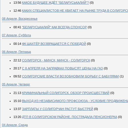
13:56
КАКОЕ БУДУЩЕЕ ЖДЁТ "БЕЛАРУСЬКАЛИЙ"?
(0)
12:46
КАКИХ СПЕЦИАЛИСТОВ НЕ ХВАТАЕТ НА РЫНКЕ ТРУДА В СОЛИГОРС
08 Апреля, Воскресенье
00:41
"БЕЛАРУСЬКАЛИЙ" КАК ВСЕГДА СПОНСОР
(0)
07 Апреля, Суббота
00:14
ФК ШАХТЁР ВОЗВРАЩАЕТСЯ С ПОБЕДОЙ
(0)
06 Апреля, Пятница
22:12
СОЛИГОРСК - МИНСК, МИНСК - СОЛИГОРСК
(0)
20:17
С 8 АПРЕЛЯ НА ЗАПРАВКАХ ПОВЫСЯТ ЦЕНЫ НА ГАЗ
(0)
09:52
СОЛИГОРСКИЕ ВЛАСТИ ВОЗОБНОВИЛИ БОРЬБУ С БАБУЛЯМИ
(1)
05 Апреля, Четверг
21:13
КРИМИНАЛЬНЫЙ СОЛИГОРСК. ОБЗОР ПРОИСШЕСТВИЙ
(0)
15:10
ВЫХОД ИЗ НЕЗАВИСИМОГО ПРОФСОЮЗА - УСЛОВИЕ ПРОДВИЖЕНИ
13:37
ЗАРПЛАТЫ У СОЛИГОРЧАН РАСТУТ БЫСТРЕЙ
(0)
13:20
ДТП В СОЛИГОРСКОМ РАЙОНЕ. ПОСТРАДАЛА ПЕНСИОНЕРКА
(0)
04 Апреля, Среда