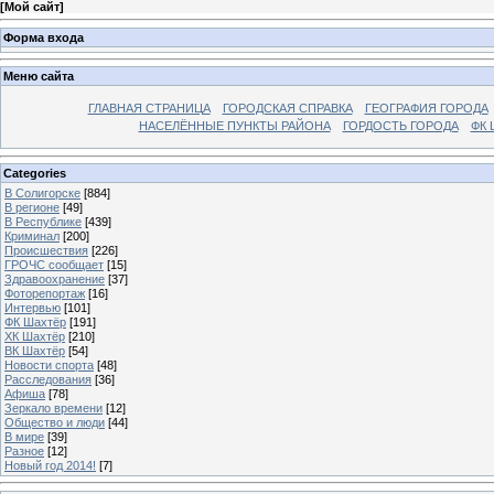
[
Мой сайт
]
Форма входа
Меню сайта
ГЛАВНАЯ СТРАНИЦА
ГОРОДСКАЯ СПРАВКА
ГЕОГРАФИЯ ГОРОДА
НАСЕЛЁННЫЕ ПУНКТЫ РАЙОНА
ГОРДОСТЬ ГОРОДА
ФК 
Categories
В Солигорске
[884]
В регионе
[49]
В Республике
[439]
Криминал
[200]
Происшествия
[226]
ГРОЧС сообщает
[15]
Здравоохранение
[37]
Фоторепортаж
[16]
Интервью
[101]
ФК Шахтёр
[191]
ХК Шахтёр
[210]
ВК Шахтёр
[54]
Новости спорта
[48]
Расследования
[36]
Афиша
[78]
Зеркало времени
[12]
Общество и люди
[44]
В мире
[39]
Разное
[12]
Новый год 2014!
[7]