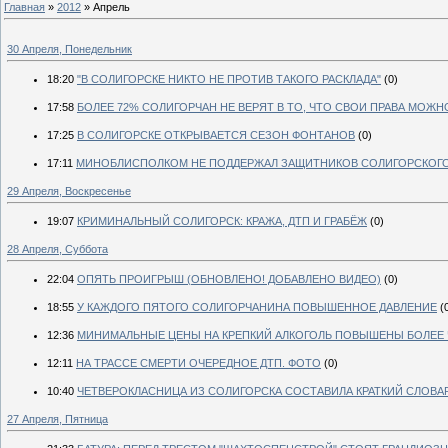
Главная
»
2012
»
Апрель
30 Апреля, Понедельник
18:20
"В СОЛИГОРСКЕ НИКТО НЕ ПРОТИВ ТАКОГО РАСКЛАДА"
(0)
17:58
БОЛЕЕ 72% СОЛИГОРЧАН НЕ ВЕРЯТ В ТО, ЧТО СВОИ ПРАВА МОЖ
17:25
В СОЛИГОРСКЕ ОТКРЫВАЕТСЯ СЕЗОН ФОНТАНОВ
(0)
17:11
МИНОБЛИСПОЛКОМ НЕ ПОДДЕРЖАЛ ЗАЩИТНИКОВ СОЛИГОРСКОГО
29 Апреля, Воскресенье
19:07
КРИМИНАЛЬНЫЙ СОЛИГОРСК: КРАЖА, ДТП И ГРАБЁЖ
(0)
28 Апреля, Суббота
22:04
ОПЯТЬ ПРОИГРЫШ (ОБНОВЛЕНО! ДОБАВЛЕНО ВИДЕО)
(0)
18:55
У КАЖДОГО ПЯТОГО СОЛИГОРЧАНИНА ПОВЫШЕННОЕ ДАВЛЕНИЕ
(
12:36
МИНИМАЛЬНЫЕ ЦЕНЫ НА КРЕПКИЙ АЛКОГОЛЬ ПОВЫШЕНЫ БОЛЕЕ Ч
12:11
НА ТРАССЕ СМЕРТИ ОЧЕРЕДНОЕ ДТП. ФОТО
(0)
10:40
ЧЕТВЕРОКЛАСНИЦА ИЗ СОЛИГОРСКА СОСТАВИЛА КРАТКИЙ СЛОВА
27 Апреля, Пятница