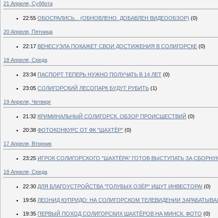
21 Апреля, Суббота
22:55
ОБОСРАЛИСЬ... (ОБНОВЛЕНО. ДОБАВЛЕН ВИДЕООБЗОР)
(0)
20 Апреля, Пятница
22:17
ВЕНЕСУЭЛА ПОКАЖЕТ СВОИ ДОСТИЖЕНИЯ В СОЛИГОРСКЕ
(0)
18 Апреля, Среда
23:34
ПАСПОРТ ТЕПЕРЬ НУЖНО ПОЛУЧАТЬ В 14 ЛЕТ
(0)
23:05
СОЛИГОРСКИЙ ЛЕСОПАРК БУДУТ РУБИТЬ
(1)
19 Апреля, Четверг
21:32
КРИМИНАЛЬНЫЙ СОЛИГОРСК. ОБЗОР ПРОИСШЕСТВИЙ
(0)
20:38
ФОТОКОНКУРС ОТ ФК "ШАХТЁР"
(0)
17 Апреля, Вторник
23:25
ИГРОК СОЛИГОРСКОГО "ШАХТЁРА" ГОТОВ ВЫСТУПАТЬ ЗА СБОРН
18 Апреля, Среда
22:30
ДЛЯ БЛАГОУСТРОЙСТВА "ГОЛУБЫХ ОЗЁР" ИЩУТ ИНВЕСТОРА!
(0)
19:56
ЛЕОНИД КУПРИДО: НА СОЛИГОРСКОМ ТЕЛЕВИДЕНИИ ЗАРАБАТЫВАЛ
19:35
ПЕРВЫЙ ПОХОД СОЛИГОРСКИХ ШАХТЁРОВ НА МИНСК. ФОТО
(0)