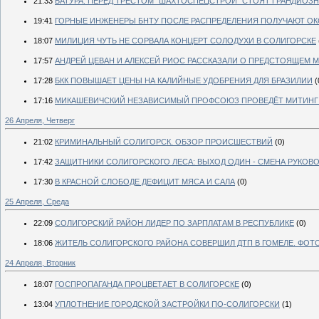
21:33
БАТУРА: ПЕРЕД ТРЕСТОМ "ШАХТОСПЕЦСТРОЙ" СТОЯТ ГРАНДИОЗ
19:41
ГОРНЫЕ ИНЖЕНЕРЫ БНТУ ПОСЛЕ РАСПРЕДЕЛЕНИЯ ПОЛУЧАЮТ ОКО
18:07
МИЛИЦИЯ ЧУТЬ НЕ СОРВАЛА КОНЦЕРТ СОЛОДУХИ В СОЛИГОРСКЕ
17:57
АНДРЕЙ ЦЕВАН И АЛЕКСЕЙ РИОС РАССКАЗАЛИ О ПРЕДСТОЯЩЕМ М
17:28
БКК ПОВЫШАЕТ ЦЕНЫ НА КАЛИЙНЫЕ УДОБРЕНИЯ ДЛЯ БРАЗИЛИИ
(
17:16
МИКАШЕВИЧСКИЙ НЕЗАВИСИМЫЙ ПРОФСОЮЗ ПРОВЕДЁТ МИТИНГ 
26 Апреля, Четверг
21:02
КРИМИНАЛЬНЫЙ СОЛИГОРСК. ОБЗОР ПРОИСШЕСТВИЙ
(0)
17:42
ЗАЩИТНИКИ СОЛИГОРСКОГО ЛЕСА: ВЫХОД ОДИН - СМЕНА РУКОВ
17:30
В КРАСНОЙ СЛОБОДЕ ДЕФИЦИТ МЯСА И САЛА
(0)
25 Апреля, Среда
22:09
СОЛИГОРСКИЙ РАЙОН ЛИДЕР ПО ЗАРПЛАТАМ В РЕСПУБЛИКЕ
(0)
18:06
ЖИТЕЛЬ СОЛИГОРСКОГО РАЙОНА СОВЕРШИЛ ДТП В ГОМЕЛЕ. ФОТ
24 Апреля, Вторник
18:07
ГОСПРОПАГАНДА ПРОЦВЕТАЕТ В СОЛИГОРСКЕ
(0)
13:04
УПЛОТНЕНИЕ ГОРОДСКОЙ ЗАСТРОЙКИ ПО-СОЛИГОРСКИ
(1)