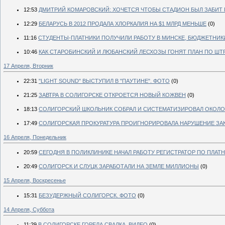
12:53
ДМИТРИЙ КОМАРОВСКИЙ: ХОЧЕТСЯ ЧТОБЫ СТАДИОН БЫЛ ЗАБИТ 
12:29
БЕЛАРУСЬ В 2012 ПРОДАЛА ХЛОРКАЛИЯ НА $1 МЛРД МЕНЬШЕ
(0)
11:16
СТУДЕНТЫ-ПЛАТНИКИ ПОЛУЧИЛИ РАБОТУ В МИНСКЕ, БЮДЖЕТНИКИ
10:46
КАК СТАРОБИНСКИЙ И ЛЮБАНСКИЙ ЛЕСХОЗЫ ГОНЯТ ПЛАН ПО ШТ
17 Апреля, Вторник
22:31
"LIGHT SOUND" ВЫСТУПИЛ В "ПАУТИНЕ". ФОТО
(0)
21:25
ЗАВТРА В СОЛИГОРСКЕ ОТКРОЕТСЯ НОВЫЙ КОЖВЕН
(0)
18:13
СОЛИГОРСКИЙ ШКОЛЬНИК СОБРАЛ И СИСТЕМАТИЗИРОВАЛ ОКОЛО
17:49
СОЛИГОРСКАЯ ПРОКУРАТУРА ПРОИГНОРИРОВАЛА НАРУШЕНИЕ ЗА
16 Апреля, Понедельник
20:59
СЕГОДНЯ В ПОЛИКЛИНИКЕ НАЧАЛ РАБОТУ РЕГИСТРАТОР ПО ПЛАТ
20:49
СОЛИГОРСК И СЛУЦК ЗАРАБОТАЛИ НА ЗЕМЛЕ МИЛЛИОНЫ
(0)
15 Апреля, Воскресенье
15:31
БЕЗУДЕРЖНЫЙ СОЛИГОРСК. ФОТО
(0)
14 Апреля, Суббота
11:29
В СОЛИГОРСКЕ ГОРЕЛА СВАЛКА. ВИДЕО
(0)