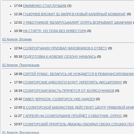
17:04
ЕФИМЕНКО СТАЛ ЛУЧШИМ
(2)
12:26
ГУЦЕРИЕВ ВЛОЖИТ $1,5МЛРД В НОВЫЙ КАЛИЙНЫЙ КОМБИНАТ
(0)
12:01
У РАБОТНИКОВ "БЕЛАРУСЬКАЛИЯ" ОПЯТЬ ВСКРЫВАЮТ ШКАФЧИКИ
10:39
НА СТАРТЕ, НО ПОКА БЕЗ ИНВЕСТОРА
(0)
03 Апреля, Вторник
12:54
СОЛИГОРЧАНИН ПРИЗВАЛ ЧИНОВНИКОВ К ОТВЕТУ
(0)
00:18
ПОДГОТОВКА К НОВОМУ СЕЗОНУ НАЧАЛАСЬ
(0)
02 Апреля, Понедельник
18:39
СЕРГЕЙ РУМАС: БЕЛАРУСЬ НЕ НУЖДАЕТСЯ В РЕФИНАНСИРОВАНИИ
17:50
СОЛИГОРСКИЕ ИДЕОЛОГИ БУДУТ УКРЕПЛЯТЬ ДИСЦИПЛИНУ
(0)
16:24
СОЛИГОРСКАЯ ВЛАСТЬ ПРЯЧЕТСЯ ОТ КОЛЯСОЧНИКОВ
(0)
15:42
ПАВЕЛ ЧЕРНООК: СОЛИГОРСК УЖЕ НАДОЕЛ
(0)
12:03
В СОЛИГОРСКОЙ БИБЛИОТЕКЕ ДЕЙСТВУЕТ ЦЕНТР ПРАВОВОЙ ИН
11:27
7 АПРЕЛЯ НА СОЛИГОРЩИНЕ ПРОЙДЁТ СУББОТНИК. ОПРОС
(0)
10:57
СОЛИГОРСКИЙ ПРИЯТЕЛЬ ДВАЖДЫ ОБОКРАЛ СВОИХ СЛУЦКИХ ПО
01 Апреля, Воскресенье