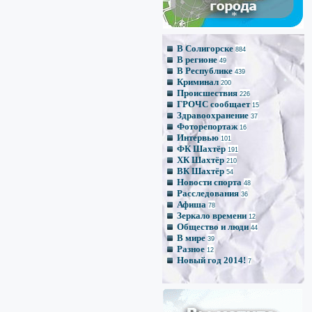
*
*
В Солигорске
*
884
В регионе
49
В Республике
439
*
Криминал
*
200
Происшествия
226
ГРОЧС сообщает
15
Здравоохранение
37
Фоторепортаж
16
Интервью
101
ФК Шахтёр
191
ХК Шахтёр
210
ВК Шахтёр
54
Новости спорта
48
Расследования
36
Афиша
78
Зеркало времени
12
Общество и люди
44
В мире
39
Разное
12
Новый год 2014!
7