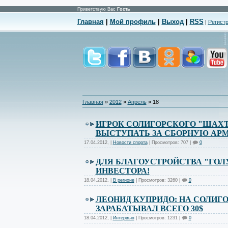
Приветствую Вас
Гость
Главная
|
Мой профиль
|
Выход
|
RSS
|
Регист
Главная
»
2012
»
Апрель
»
18
ИГРОК СОЛИГОРСКОГО "ШАХТ
ВЫСТУПАТЬ ЗА СБОРНУЮ АР
17.04.2012
,
|
Новости спорта
| Просмотров: 707 |
0
ДЛЯ БЛАГОУСТРОЙСТВА "ГОЛ
ИНВЕСТОРА!
18.04.2012
,
|
В регионе
| Просмотров: 3260 |
0
ЛЕОНИД КУПРИДО: НА СОЛИГ
ЗАРАБАТЫВАЛ ВСЕГО 30$
18.04.2012
,
|
Интервью
| Просмотров: 1231 |
0