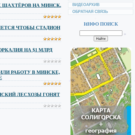
ВИДЕОАРХИВ
 ШАХТЁРОВ НА МИНСК.
*
ОБРАТНАЯ СВЯЗЬ
*
*
ИНФО ПОИСК
ЧЕТСЯ ЧТОБЫ СТАДИОН
*
*
ОРКАЛИЯ НА $1 МЛРД
*
*
ЛИ РАБОТУ В МИНСКЕ,
*
Е
*
НСКИЙ ЛЕСХОЗЫ ГОНЯТ
*
*
*
*