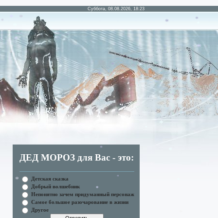
*
Суббота, 08.08.2026, 18:23
*
*
*
*
*
*
*
*
*
*
*
*
*
*
*
*
*
*
*
*
*
*
*
ДЕД МОРОЗ для Вас - это:
*
*
*
Детская сказка
Добрый волшебник
*
Непонятно зачем придуманный персонаж
*
Самое большое разочарование в жизни
*
Другое
*