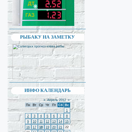
*
*
*
*
*
*
*
*
РЫБАКУ НА ЗАМЕТКУ
ИНФО КАЛЕНДАРЬ
«
Апрель 2012
»
Пн
Вт
Ср
Чт
Пт
Сб
Вс
1
2
3
4
5
6
7
8
9
10
11
12
13
14
15
16
17
18
19
20
21
22