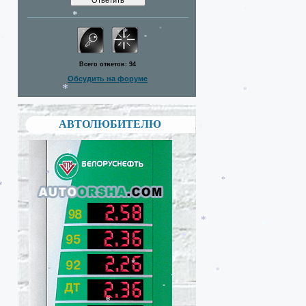
*
*
*
*
Всего ответов:
94
*
*
Обсудить на форуме
*
*
АВТОЛЮБИТЕЛЮ
*
*
*
*
*
*
*
*
*
*
*
*