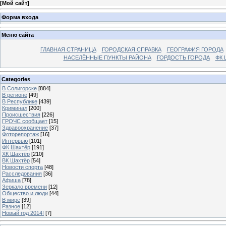
[
Мой сайт
]
Форма входа
Меню сайта
ГЛАВНАЯ СТРАНИЦА
ГОРОДСКАЯ СПРАВКА
ГЕОГРАФИЯ ГОРОДА
НАСЕЛЁННЫЕ ПУНКТЫ РАЙОНА
ГОРДОСТЬ ГОРОДА
ФК 
Categories
В Солигорске
[884]
В регионе
[49]
В Республике
[439]
Криминал
[200]
Происшествия
[226]
ГРОЧС сообщает
[15]
Здравоохранение
[37]
Фоторепортаж
[16]
Интервью
[101]
ФК Шахтёр
[191]
ХК Шахтёр
[210]
ВК Шахтёр
[54]
Новости спорта
[48]
Расследования
[36]
Афиша
[78]
Зеркало времени
[12]
Общество и люди
[44]
В мире
[39]
Разное
[12]
Новый год 2014!
[7]