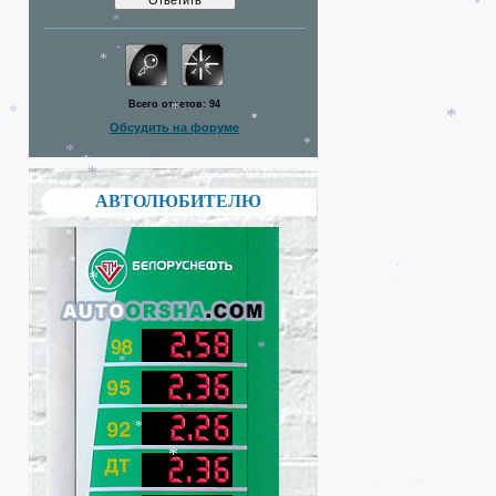
*
*
*
*
*
Всего ответов:
94
*
*
Обсудить на форуме
*
*
*
*
АВТОЛЮБИТЕЛЮ
*
*
*
*
*
*
*
*
*
*
*
*
*
*