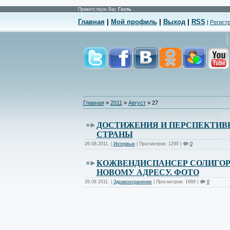
Приветствую Вас
Гость
Главная
|
Мой профиль
|
Выход
|
RSS
|
Регист
Главная
»
2011
»
Август
»
27
ДОСТИЖЕНИЯ И ПЕРСПЕКТИВ
СТРАНЫ
26.08.2011
,
|
Интервью
| Просмотров: 1290 |
0
КОЖВЕНДИСПАНСЕР СОЛИГОР
НОВОМУ АДРЕСУ. ФОТО
26.08.2011
,
|
Здравоохранение
| Просмотров: 1668 |
0