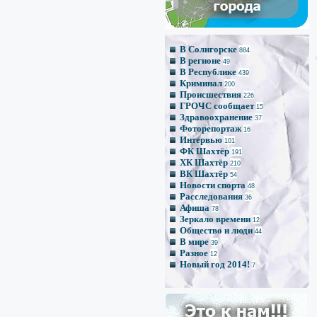
*
*
В Солигорске
884
В регионе
49
В Республике
439
Криминал
200
Происшествия
226
ГРОЧС сообщает
15
Здравоохранение
37
Фоторепортаж
16
Интервью
101
ФК Шахтёр
191
ХК Шахтёр
210
ВК Шахтёр
54
Новости спорта
48
Расследования
36
Афиша
78
Зеркало времени
12
Общество и люди
44
В мире
39
Разное
12
Новый год 2014!
7