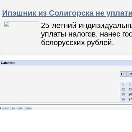
Ипэшник из Солигорска не уплати
25-летний индивидуальн
уплаты налогов, нанес го
белорусских рублей.
Calendar
Пн
Вт
5
6
12
13
19
20
26
27
Полная версия сайта