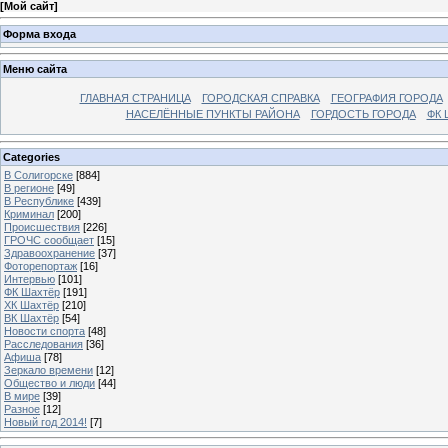
[
Мой сайт
]
Форма входа
Меню сайта
ГЛАВНАЯ СТРАНИЦА
ГОРОДСКАЯ СПРАВКА
ГЕОГРАФИЯ ГОРОДА
НАСЕЛЁННЫЕ ПУНКТЫ РАЙОНА
ГОРДОСТЬ ГОРОДА
ФК 
Categories
В Солигорске
[884]
В регионе
[49]
В Республике
[439]
Криминал
[200]
Происшествия
[226]
ГРОЧС сообщает
[15]
Здравоохранение
[37]
Фоторепортаж
[16]
Интервью
[101]
ФК Шахтёр
[191]
ХК Шахтёр
[210]
ВК Шахтёр
[54]
Новости спорта
[48]
Расследования
[36]
Афиша
[78]
Зеркало времени
[12]
Общество и люди
[44]
В мире
[39]
Разное
[12]
Новый год 2014!
[7]