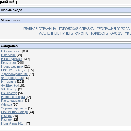
[
Мой сайт
]
Форма входа
Меню сайта
ГЛАВНАЯ СТРАНИЦА
ГОРОДСКАЯ СПРАВКА
ГЕОГРАФИЯ ГОРОДА
НАСЕЛЁННЫЕ ПУНКТЫ РАЙОНА
ГОРДОСТЬ ГОРОДА
ФК 
Categories
В Солигорске
[884]
В регионе
[49]
В Республике
[439]
Криминал
[200]
Происшествия
[226]
ГРОЧС сообщает
[15]
Здравоохранение
[37]
Фоторепортаж
[16]
Интервью
[101]
ФК Шахтёр
[191]
ХК Шахтёр
[210]
ВК Шахтёр
[54]
Новости спорта
[48]
Расследования
[36]
Афиша
[78]
Зеркало времени
[12]
Общество и люди
[44]
В мире
[39]
Разное
[12]
Новый год 2014!
[7]