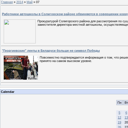
Главная
»
2014
»
Май
»
07
Работники автошколы в Солигорском районе обвиняются в совершении кор
Прокуратурой Солигорского района для рассмотрения по сущ
заместителя директора местной автошколы, осуществляющей
"Георгиевские" ленты в Беларуси больше не символ Победы
Повсеместно подтверждается информация о том, что решен
принято на самом высоком уровне.
Calendar
Пн
Вт
5
6
12
13
19
20
26
27