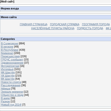
[
Мой сайт
]
Форма входа
Меню сайта
ГЛАВНАЯ СТРАНИЦА
ГОРОДСКАЯ СПРАВКА
ГЕОГРАФИЯ ГОРОДА
НАСЕЛЁННЫЕ ПУНКТЫ РАЙОНА
ГОРДОСТЬ ГОРОДА
ФК 
Categories
В Солигорске
[884]
В регионе
[49]
В Республике
[439]
Криминал
[200]
Происшествия
[226]
ГРОЧС сообщает
[15]
Здравоохранение
[37]
Фоторепортаж
[16]
Интервью
[101]
ФК Шахтёр
[191]
ХК Шахтёр
[210]
ВК Шахтёр
[54]
Новости спорта
[48]
Расследования
[36]
Афиша
[78]
Зеркало времени
[12]
Общество и люди
[44]
В мире
[39]
Разное
[12]
Новый год 2014!
[7]