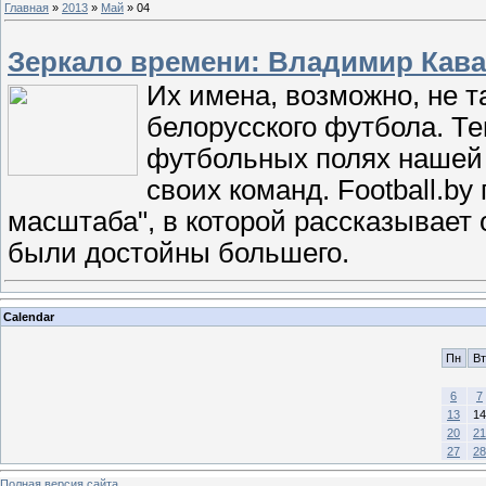
Главная
»
2013
»
Май
»
04
Зеркало времени: Владимир Кав
Их имена, возможно, не т
белорусского футбола. Те
футбольных полях нашей
своих команд. Football.b
масштаба", в которой рассказывает 
были достойны большего.
Calendar
Пн
Вт
6
7
13
14
20
21
27
28
Полная версия сайта