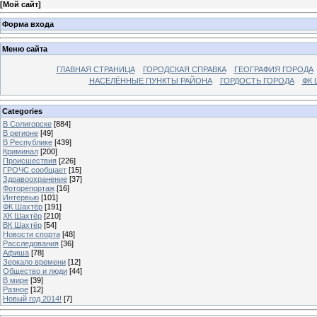
[
Мой сайт
]
Форма входа
Меню сайта
ГЛАВНАЯ СТРАНИЦА
ГОРОДСКАЯ СПРАВКА
ГЕОГРАФИЯ ГОРОДА
НАСЕЛЁННЫЕ ПУНКТЫ РАЙОНА
ГОРДОСТЬ ГОРОДА
ФК 
Categories
В Солигорске
[884]
В регионе
[49]
В Республике
[439]
Криминал
[200]
Происшествия
[226]
ГРОЧС сообщает
[15]
Здравоохранение
[37]
Фоторепортаж
[16]
Интервью
[101]
ФК Шахтёр
[191]
ХК Шахтёр
[210]
ВК Шахтёр
[54]
Новости спорта
[48]
Расследования
[36]
Афиша
[78]
Зеркало времени
[12]
Общество и люди
[44]
В мире
[39]
Разное
[12]
Новый год 2014!
[7]