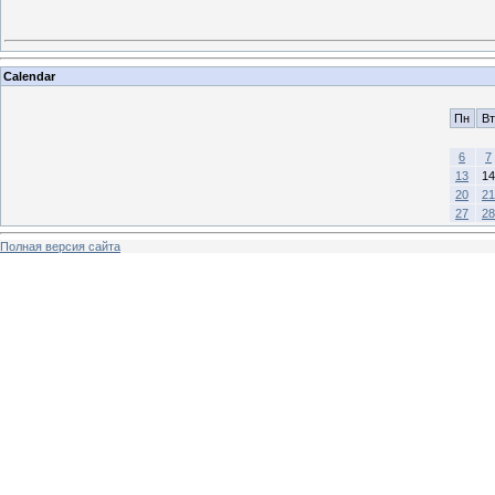
Calendar
Пн
Вт
6
7
13
14
20
21
27
28
Полная версия сайта