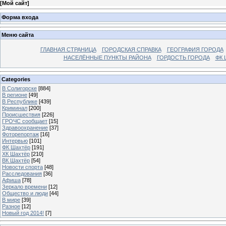
[
Мой сайт
]
Форма входа
Меню сайта
ГЛАВНАЯ СТРАНИЦА
ГОРОДСКАЯ СПРАВКА
ГЕОГРАФИЯ ГОРОДА
НАСЕЛЁННЫЕ ПУНКТЫ РАЙОНА
ГОРДОСТЬ ГОРОДА
ФК 
Categories
В Солигорске
[884]
В регионе
[49]
В Республике
[439]
Криминал
[200]
Происшествия
[226]
ГРОЧС сообщает
[15]
Здравоохранение
[37]
Фоторепортаж
[16]
Интервью
[101]
ФК Шахтёр
[191]
ХК Шахтёр
[210]
ВК Шахтёр
[54]
Новости спорта
[48]
Расследования
[36]
Афиша
[78]
Зеркало времени
[12]
Общество и люди
[44]
В мире
[39]
Разное
[12]
Новый год 2014!
[7]