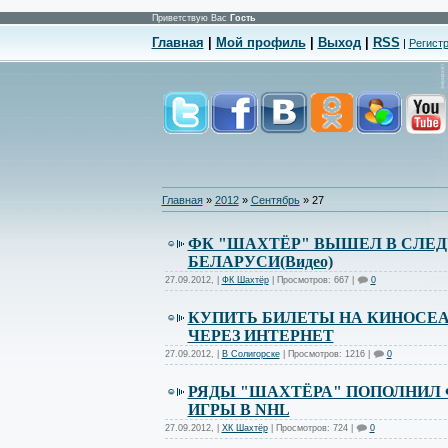
Приветствую Вас
Гость
Главная
|
Мой профиль
|
Выход
|
RSS
|
Регист
Главная
»
2012
»
Сентябрь
»
27
ФК "ШАХТЁР" ВЫШЕЛ В СЛЕ
БЕЛАРУСИ(Видео)
27.09.2012
,
|
ФК Шахтёр
| Просмотров: 667 |
0
КУПИТЬ БИЛЕТЫ НА КИНОСЕ
ЧЕРЕЗ ИНТЕРНЕТ
27.09.2012
,
|
В Солигорске
| Просмотров: 1216 |
0
РЯДЫ "ШАХТЁРА" ПОПОЛНИЛ 
ИГРЫ В NHL
27.09.2012
,
|
ХК Шахтёр
| Просмотров: 724 |
0