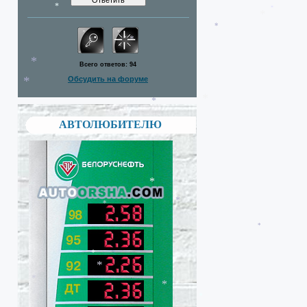
*
*
*
*
*
*
*
*
Всего ответов:
94
*
Обсудить на форуме
*
*
АВТОЛЮБИТЕЛЮ
*
*
*
*
*
*
*
*