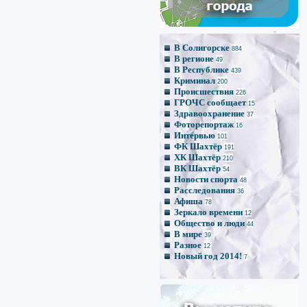
*
*
*
В Солигорске
884
В регионе
49
В Республике
439
*
Криминал
200
Происшествия
226
ГРОЧС сообщает
15
Здравоохранение
37
Фоторепортаж
16
Интервью
101
ФК Шахтёр
191
ХК Шахтёр
210
ВК Шахтёр
54
Новости спорта
48
Расследования
36
Афиша
78
Зеркало времени
12
Общество и люди
44
В мире
39
Разное
12
Новый год 2014!
7