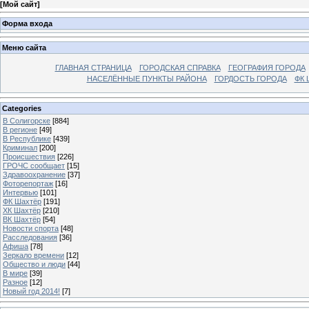
[
Мой сайт
]
Форма входа
Меню сайта
ГЛАВНАЯ СТРАНИЦА
ГОРОДСКАЯ СПРАВКА
ГЕОГРАФИЯ ГОРОДА
НАСЕЛЁННЫЕ ПУНКТЫ РАЙОНА
ГОРДОСТЬ ГОРОДА
ФК 
Categories
В Солигорске
[884]
В регионе
[49]
В Республике
[439]
Криминал
[200]
Происшествия
[226]
ГРОЧС сообщает
[15]
Здравоохранение
[37]
Фоторепортаж
[16]
Интервью
[101]
ФК Шахтёр
[191]
ХК Шахтёр
[210]
ВК Шахтёр
[54]
Новости спорта
[48]
Расследования
[36]
Афиша
[78]
Зеркало времени
[12]
Общество и люди
[44]
В мире
[39]
Разное
[12]
Новый год 2014!
[7]