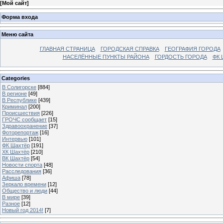
[
Мой сайт
]
Форма входа
Меню сайта
ГЛАВНАЯ СТРАНИЦА
ГОРОДСКАЯ СПРАВКА
ГЕОГРАФИЯ ГОРОДА
НАСЕЛЁННЫЕ ПУНКТЫ РАЙОНА
ГОРДОСТЬ ГОРОДА
ФК 
Categories
В Солигорске
[884]
В регионе
[49]
В Республике
[439]
Криминал
[200]
Происшествия
[226]
ГРОЧС сообщает
[15]
Здравоохранение
[37]
Фоторепортаж
[16]
Интервью
[101]
ФК Шахтёр
[191]
ХК Шахтёр
[210]
ВК Шахтёр
[54]
Новости спорта
[48]
Расследования
[36]
Афиша
[78]
Зеркало времени
[12]
Общество и люди
[44]
В мире
[39]
Разное
[12]
Новый год 2014!
[7]