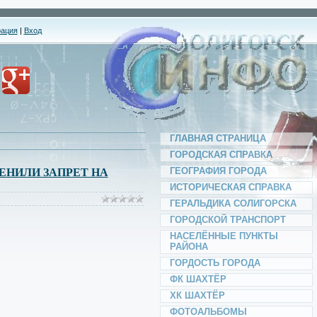
*
*
рация
|
Вход
*
*
*
ГЛАВНАЯ СТРАНИЦА
ГОРОДСКАЯ СПРАВКА
*
ГЕОГРАФИЯ ГОРОДА
ЕНИЛИ ЗАПРЕТ НА
ИСТОРИЧЕСКАЯ СПРАВКА
ГЕРАЛЬДИКА СОЛИГОРСКА
ГОРОДСКОЙ ТРАНСПОРТ
*
НАСЕЛЁННЫЕ ПУНКТЫ
РАЙОНА
*
ГОРДОСТЬ ГОРОДА
ФК ШАХТЁР
ХК ШАХТЁР
*
*
ФОТОАЛЬБОМЫ
*