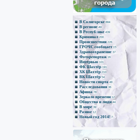
*
В Солигорске
884
В регионе
49
*
В Республике
*
439
Криминал
200
Происшествия
226
ГРОЧС сообщает
15
Здравоохранение
37
Фоторепортаж
16
Интервью
101
ФК Шахтёр
191
ХК Шахтёр
210
ВК Шахтёр
54
Новости спорта
48
Расследования
36
Афиша
78
Зеркало времени
12
Общество и люди
44
В мире
39
Разное
12
Новый год 2014!
7