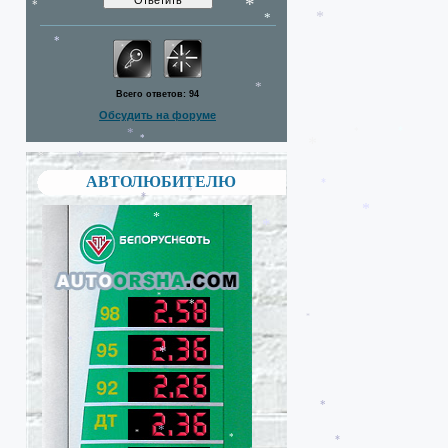
*
*
*
*
*
Всего ответов:
94
*
*
*
Обсудить на форуме
*
АВТОЛЮБИТЕЛЮ
*
*
*
*
*
*
*
*
*
*
*
*
*
*
*
*
*
*