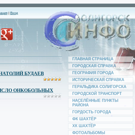
*
рация
|
Вход
*
*
*
*
ГЛАВНАЯ СТРАНИЦА
ГОРОДСКАЯ СПРАВКА
*
ГЕОГРАФИЯ ГОРОДА
НАТОЛИЙ БУДАЕВ
ИСТОРИЧЕСКАЯ СПРАВКА
*
ГЕРАЛЬДИКА СОЛИГОРСКА
*
ЧИСЛО ОНКОБОЛЬНЫХ
*
ГОРОДСКОЙ ТРАНСПОРТ
*
НАСЕЛЁННЫЕ ПУНКТЫ
РАЙОНА
ГОРДОСТЬ ГОРОДА
*
ФК ШАХТЁР
ХК ШАХТЁР
ФОТОАЛЬБОМЫ