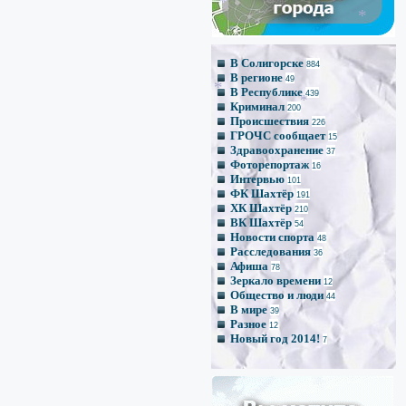
В Солигорске
884
В регионе
49
В Республике
*
439
*
Криминал
200
Происшествия
226
ГРОЧС сообщает
15
Здравоохранение
37
Фоторепортаж
16
Интервью
101
ФК Шахтёр
191
ХК Шахтёр
210
ВК Шахтёр
54
Новости спорта
48
Расследования
36
Афиша
78
Зеркало времени
12
Общество и люди
44
В мире
39
Разное
12
Новый год 2014!
7