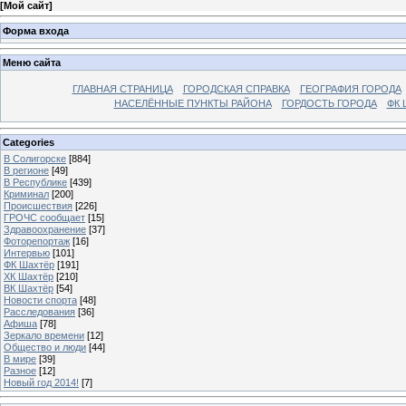
[
Мой сайт
]
Форма входа
Меню сайта
ГЛАВНАЯ СТРАНИЦА
ГОРОДСКАЯ СПРАВКА
ГЕОГРАФИЯ ГОРОДА
НАСЕЛЁННЫЕ ПУНКТЫ РАЙОНА
ГОРДОСТЬ ГОРОДА
ФК 
Categories
В Солигорске
[884]
В регионе
[49]
В Республике
[439]
Криминал
[200]
Происшествия
[226]
ГРОЧС сообщает
[15]
Здравоохранение
[37]
Фоторепортаж
[16]
Интервью
[101]
ФК Шахтёр
[191]
ХК Шахтёр
[210]
ВК Шахтёр
[54]
Новости спорта
[48]
Расследования
[36]
Афиша
[78]
Зеркало времени
[12]
Общество и люди
[44]
В мире
[39]
Разное
[12]
Новый год 2014!
[7]