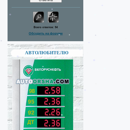
*
*
*
*
*
Всего ответов:
94
*
Обсудить на форуме
*
*
*
АВТОЛЮБИТЕЛЮ
*
*
*
*
*
*
*
*
*
*
*
*
*
*
*
*
*
*
*
*