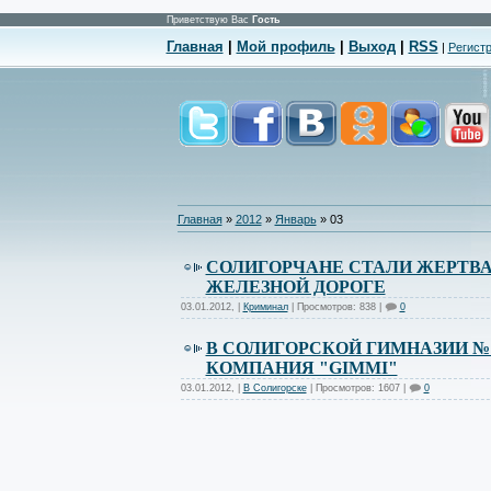
Приветствую Вас
Гость
Главная
|
Мой профиль
|
Выход
|
RSS
|
Регист
Главная
»
2012
»
Январь
»
03
СОЛИГОРЧАНЕ СТАЛИ ЖЕРТВ
ЖЕЛЕЗНОЙ ДОРОГЕ
03.01.2012
,
|
Криминал
| Просмотров: 838 |
0
В СОЛИГОРСКОЙ ГИМНАЗИИ №1
КОМПАНИЯ "GIMMI"
03.01.2012
,
|
В Солигорске
| Просмотров: 1607 |
0