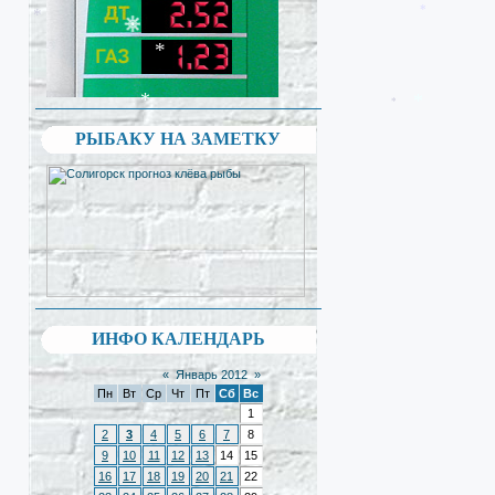
*
*
*
*
РЫБАКУ НА ЗАМЕТКУ
ИНФО КАЛЕНДАРЬ
«
Январь 2012
»
Пн
Вт
Ср
Чт
Пт
Сб
Вс
1
2
3
4
5
6
7
8
9
10
11
12
13
14
15
16
17
18
19
20
21
22