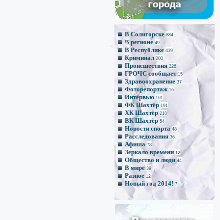
*
*
*
В Солигорске
884
В регионе
*
49
В Республике
439
Криминал
200
Происшествия
226
ГРОЧС сообщает
15
Здравоохранение
37
Фоторепортаж
16
Интервью
101
ФК Шахтёр
191
ХК Шахтёр
210
ВК Шахтёр
54
Новости спорта
48
Расследования
36
Афиша
78
Зеркало времени
12
Общество и люди
44
В мире
39
Разное
12
Новый год 2014!
7