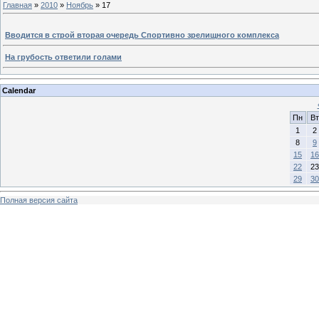
Главная
»
2010
»
Ноябрь
»
17
Вводится в строй вторая очередь Спортивно зрелищного комплекса
На грубость ответили голами
Calendar
Пн
Вт
1
2
8
9
15
16
22
23
29
30
Полная версия сайта