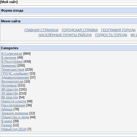
[
Мой сайт
]
Форма входа
Меню сайта
ГЛАВНАЯ СТРАНИЦА
ГОРОДСКАЯ СПРАВКА
ГЕОГРАФИЯ ГОРОДА
НАСЕЛЁННЫЕ ПУНКТЫ РАЙОНА
ГОРДОСТЬ ГОРОДА
ФК 
Categories
В Солигорске
[884]
В регионе
[49]
В Республике
[439]
Криминал
[200]
Происшествия
[226]
ГРОЧС сообщает
[15]
Здравоохранение
[37]
Фоторепортаж
[16]
Интервью
[101]
ФК Шахтёр
[191]
ХК Шахтёр
[210]
ВК Шахтёр
[54]
Новости спорта
[48]
Расследования
[36]
Афиша
[78]
Зеркало времени
[12]
Общество и люди
[44]
В мире
[39]
Разное
[12]
Новый год 2014!
[7]