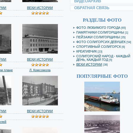
ВИДЕОАРХИВ
ОБРАТНАЯ СВЯЗЬ
РИИ
ВЕХИ ИСТОРИИ
РАЗДЕЛЫ ФОТО
ФОТО ЛЮБИМОГО ГОРОДА
[65]
ПАМЯТНИКИ СОЛИГОРЩИНЫ
[1]
ПЕЙЗАЖИ СОЛИГОРЩИНЫ
[35]
ФОТО СОЛИГОРСИХ ДЕВУШЕК
[54]
СПОРТИВНЫЙ СОЛИГОРСК
[6]
КРЕАТИВЧИК
[23]
СОЛИГОРСКИЙ НАРОД - КАЖДЫЙ
РИИ
ВЕХИ ИСТОРИИ
ДЕНЬ, КАЖДЫЙ ГОД
[5]
ВЕХИ ИСТОРИИ
[38]
ем плане
Л. Комсомола
ПОПУЛЯРНЫЕ ФОТО
РИИ
ВЕХИ ИСТОРИИ
елей