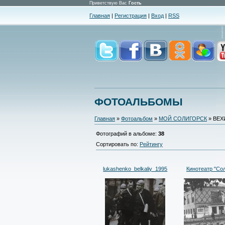
Приветствую Вас
Гость
Главная
|
Регистрация
|
Вход
|
RSS
ФОТОАЛЬБОМЫ
Главная
»
Фотоальбом
»
МОЙ СОЛИГОРСК
» ВЕХ
Фотографий в альбоме
:
38
Сортировать по
:
Рейтингу
lukashenko_belkaliy_1995
Кинотеатр "Сол