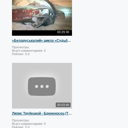
00:29:30
«Беларуськалий» цикла «Судьба гигантов»
Просмотры:
Всего комментариев:
0
Рейтинг:
5.0
00:03:40
Ляпис Трубецкой - Броненосец (Ты ни при чём?)
Просмотры:
Всего комментариев:
0
Рейтинг:
5.0