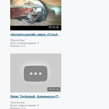
00:29:30
«Беларуськалий» цикла «Судьба гигантов»
Просмотры:
Всего комментариев:
0
Рейтинг:
5.0
00:03:40
Ляпис Трубецкой - Броненосец (Ты ни при чём?)
Просмотры:
Всего комментариев:
0
Рейтинг:
5.0