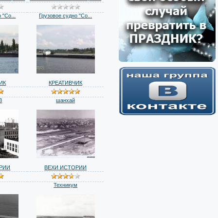
 "Со...
Грузовое судно "Со...
ИК
КРЕАТИВЧИК
3
шанхай
РИИ
ВЕХИ ИСТОРИИ
Техникум