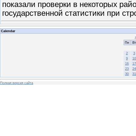
показали проверки в некоторых рай
государственной статистики при ст
Calendar
Пн
Вт
2
3
9
10
16
17
23
24
30
31
Полная версия сайта