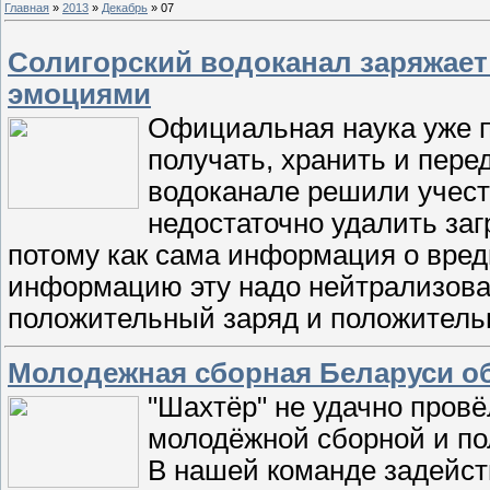
Главная
»
2013
»
Декабрь
»
07
Солигорский водоканал заряжае
эмоциями
Официальная наука уже п
получать, хранить и пер
водоканале решили учесть
недостаточно удалить за
потому как сама информация о вред
информацию эту надо нейтрализоват
положительный заряд и положитель
Молодежная сборная Беларуси о
"Шахтёр" не удачно провё
молодёжной сборной и по
В нашей команде задейст