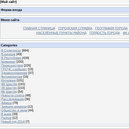
[
Мой сайт
]
Форма входа
Меню сайта
ГЛАВНАЯ СТРАНИЦА
ГОРОДСКАЯ СПРАВКА
ГЕОГРАФИЯ ГОРОДА
НАСЕЛЁННЫЕ ПУНКТЫ РАЙОНА
ГОРДОСТЬ ГОРОДА
ФК 
Categories
В Солигорске
[884]
В регионе
[49]
В Республике
[439]
Криминал
[200]
Происшествия
[226]
ГРОЧС сообщает
[15]
Здравоохранение
[37]
Фоторепортаж
[16]
Интервью
[101]
ФК Шахтёр
[191]
ХК Шахтёр
[210]
ВК Шахтёр
[54]
Новости спорта
[48]
Расследования
[36]
Афиша
[78]
Зеркало времени
[12]
Общество и люди
[44]
В мире
[39]
Разное
[12]
Новый год 2014!
[7]