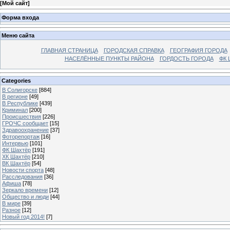
[
Мой сайт
]
Форма входа
Меню сайта
ГЛАВНАЯ СТРАНИЦА
ГОРОДСКАЯ СПРАВКА
ГЕОГРАФИЯ ГОРОДА
НАСЕЛЁННЫЕ ПУНКТЫ РАЙОНА
ГОРДОСТЬ ГОРОДА
ФК 
Categories
В Солигорске
[884]
В регионе
[49]
В Республике
[439]
Криминал
[200]
Происшествия
[226]
ГРОЧС сообщает
[15]
Здравоохранение
[37]
Фоторепортаж
[16]
Интервью
[101]
ФК Шахтёр
[191]
ХК Шахтёр
[210]
ВК Шахтёр
[54]
Новости спорта
[48]
Расследования
[36]
Афиша
[78]
Зеркало времени
[12]
Общество и люди
[44]
В мире
[39]
Разное
[12]
Новый год 2014!
[7]