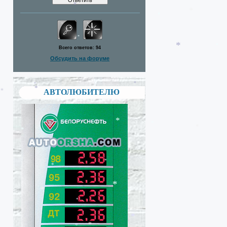
*
*
*
*
*
*
*
*
*
*
*
*
*
Всего ответов:
94
Обсудить на форуме
*
*
*
АВТОЛЮБИТЕЛЮ
*
*
*
*
*
*
*
*
*
*
*
*