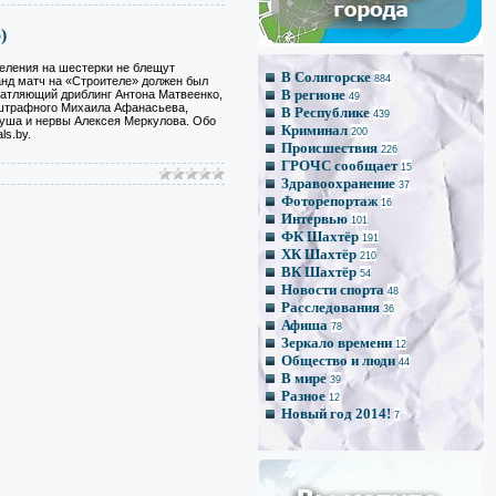
*
*
)
*
*
*
еления на шестерки не блещут
В Солигорске
884
анд матч на «Строителе» должен был
В регионе
атляющий дриблинг Антона Матвеенко,
49
 штрафного Михаила Афанасьева,
В Республике
439
уша и нервы Алексея Меркулова. Обо
Криминал
200
s.by.
Происшествия
226
ГРОЧС сообщает
15
Здравоохранение
37
Фоторепортаж
16
Интервью
101
ФК Шахтёр
191
ХК Шахтёр
210
ВК Шахтёр
54
Новости спорта
48
Расследования
36
Афиша
78
Зеркало времени
12
Общество и люди
44
В мире
39
Разное
12
Новый год 2014!
7