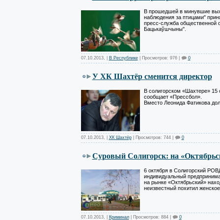
В прошедшей в минувшие вых
наблюдения за птицами" прин
пресс-служба общественной о
Бацькаўшчыны".
07.10.2013
,
|
В Республике
| Просмотров: 976 |
0
У ХК Шахтёр сменится директор
В солигорском «Шахтере» 15 
сообщает
«Прессбол»
.
Вместо Леонида Фатикова дол
07.10.2013
,
|
ХК Шахтёр
| Просмотров: 744 |
0
Суровый Солигорск: на «Октябрьск
6 октября в Солигорский РОВ
индивидуальный предпринимате
на рынке «Октябрьский» нахо
неизвестный похитил женское
07.10.2013
,
|
Криминал
| Просмотров: 884 |
0