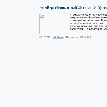
«Вергейчик, отдай 20 тысяч!» (фото
«Гомель» и «Шахтер» после д
результатами. Для обеих ком
стать моментом истины. Впеч
первый за восемь лет гол со
перелом лодыжки Николая Ян
всем этом — в репортаже Goal
07.10.2013
,
|
ФК Шахтёр
| Просмотров: 1209 |
0