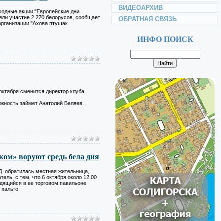
ВИДЕОАРХИВ
одные акции "Европейские дни
*
яли участие 2.270 белорусов, сообщает
ОБРАТНАЯ СВЯЗЬ
рганизации "Ахова птушак
*
ИНФО ПОИСК
*
*
*
*
октября сменится директор клуба,
*
жность займет Анатолий Беляев.
*
*
ом» воруют средь бела дня
*
Д обратилась местная жительница,
ль, с тем, что 6 октября около 12.00
*
дящийся в ее торговом павильоне
 пальто.
*
*