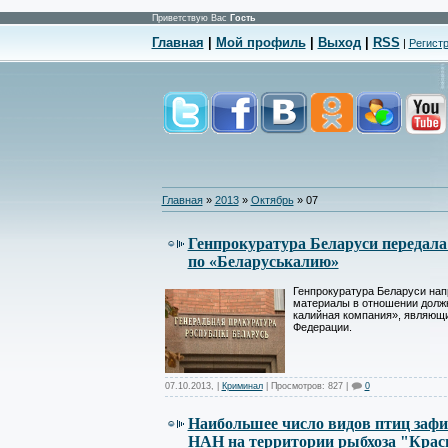
Приветствую Вас
Гость
Главная
|
Мой профиль
|
Выход
|
RSS
|
Регист
Главная
»
2013
»
Октябрь
»
07
Генпрокуратура Беларуси передала
по «Беларуськалию»
Генпрокуратура Беларуси нап
материалы в отношении долж
калийная компания», являющ
Федерации.
07.10.2013
,
|
Криминал
| Просмотров: 827 |
0
Наибольшее число видов птиц заф
НАН на территории рыбхоза "Крас