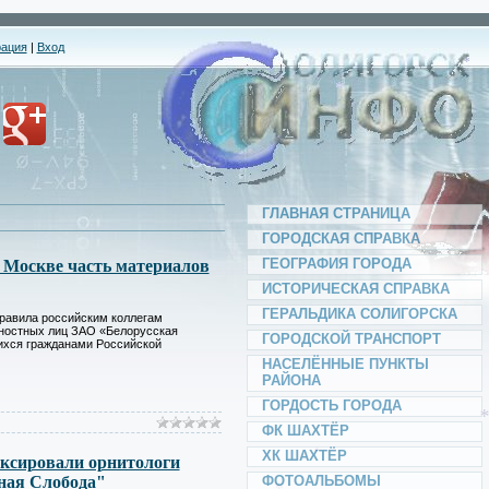
*
рация
|
Вход
*
*
*
*
*
ГЛАВНАЯ СТРАНИЦА
ГОРОДСКАЯ СПРАВКА
ГЕОГРАФИЯ ГОРОДА
 Москве часть материалов
ИСТОРИЧЕСКАЯ СПРАВКА
ГЕРАЛЬДИКА СОЛИГОРСКА
равила российским коллегам
ностных лиц ЗАО «Белорусская
ГОРОДСКОЙ ТРАНСПОРТ
ихся гражданами Российской
НАСЕЛЁННЫЕ ПУНКТЫ
РАЙОНА
ГОРДОСТЬ ГОРОДА
*
*
ФК ШАХТЁР
ХК ШАХТЁР
иксировали орнитологи
ная Слобода"
ФОТОАЛЬБОМЫ