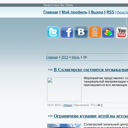
Приветствую Вас
Гость
Главная
|
Мой профиль
|
Выход
|
RSS
|
Регист
Главная
»
2013
»
Июль
»
19
В Солигорске состоится музыкаль
Мероприятие представляет со
танцевальной импровизации н
приглашаются все желающие.
19.07.2013
,
|
Афиша
| Просмотров: 771 |
0
Ограничено купание детей на детс
Солигорский зональный центр
очередные исследования вод