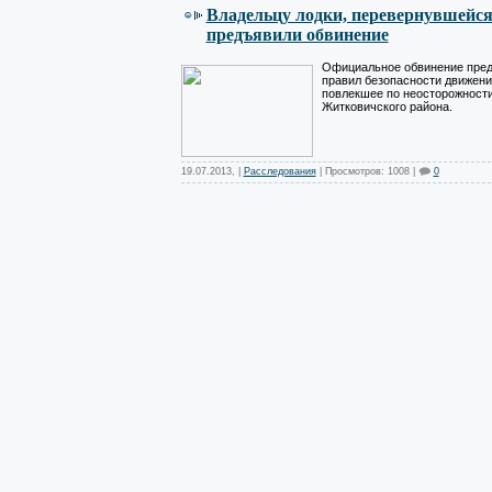
Владельцу лодки, перевернувшейся 
предъявили обвинение
Официальное обвинение пред
правил безопасности движени
повлекшее по неосторожности
Житковичского района.
19.07.2013
,
|
Расследования
| Просмотров: 1008 |
0