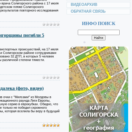
*
*
 врача Солигорского района с 17 июля
ВИДЕОАРХИВ
*
 детском пляже Солигорского
результатов повторного исследования
ОБРАТНАЯ СВЯЗЬ
*
ИНФО ПОИСК
лигорщины погибли 5
анспортных происшествий, на 17 июля
 и Солигорском районе сотрудниками
овано 32 ДТП, в которых 5 человек
*
ы различной степени тяжести.
*
*
*
алека (фото, видео)
*
*
ив очки с "Милсами" из Молдовы в
кационного раунда Лиги Европы,
*
ную серию в еврокубках. Обидно, что
е только не победил скромного
гры, которая вселила бы веру в будущий
*