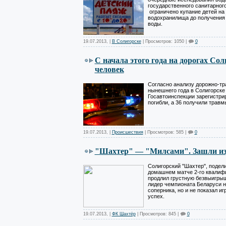
государственного санитарного
ограничено купание детей на
водохранилища до получения 
воды.
19.07.2013
,
|
В Солигорске
| Просмотров: 1050 |
0
С начала этого года на дорогах Со
человек
Согласно анализу дорожно-тр
нынешнего года в Солигорске
Госавтоинспекции зарегистрир
погибли, а 36 получили травм
19.07.2013
,
|
Происшествия
| Просмотров: 585 |
0
"Шахтер" — "Милсами". Зашли изд
Солигорский "Шахтер", подел
домашнем матче 2-го квалифи
продлил грустную безвыигрыш
лидер чемпионата Беларуси н
соперника, но и не показал и
успех.
19.07.2013
,
|
ФК Шахтёр
| Просмотров: 845 |
0