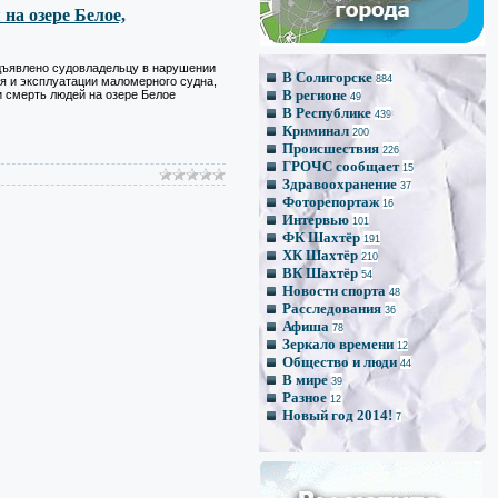
*
на озере Белое,
ъявлено судовладельцу в нарушении
В Солигорске
884
я и эксплуатации маломерного судна,
В регионе
 смерть людей на озере Белое
*
49
*
В Республике
*
439
Криминал
200
Происшествия
226
ГРОЧС сообщает
15
Здравоохранение
37
Фоторепортаж
16
Интервью
101
ФК Шахтёр
191
ХК Шахтёр
210
ВК Шахтёр
54
Новости спорта
48
Расследования
36
Афиша
78
Зеркало времени
12
Общество и люди
44
В мире
39
Разное
12
Новый год 2014!
7