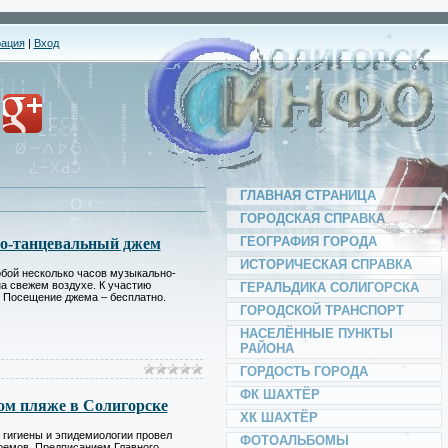
рация
|
Вход
*
*
*
*
*
*
ГЛАВНАЯ СТРАНИЦА
ГОРОДСКАЯ СПРАВКА
*
ГЕОГРАФИЯ ГОРОДА
но-танцевальный джем
*
ИСТОРИЧЕСКАЯ СПРАВКА
бой несколько часов музыкально-
а свежем воздухе. К участию
ГЕРАЛЬДИКА СОЛИГОРСКА
 Посещение джема – бесплатно.
ГОРОДСКОЙ ТРАНСПОРТ
НАСЕЛЁННЫЕ ПУНКТЫ
*
РАЙОНА
*
*
ГОРДОСТЬ ГОРОДА
ФК ШАХТЁР
*
ком пляже в Солигорске
ХК ШАХТЁР
 гигиены и эпидемиологии провел
*
ФОТОАЛЬБОМЫ
оемов. Предписанием Главного