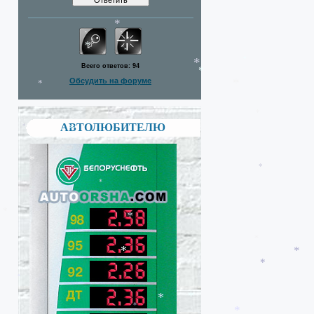
*
*
*
*
Всего ответов:
94
Обсудить на форуме
*
*
*
*
АВТОЛЮБИТЕЛЮ
*
*
*
*
*
*
*
*
*
*
*
*
*
*
*