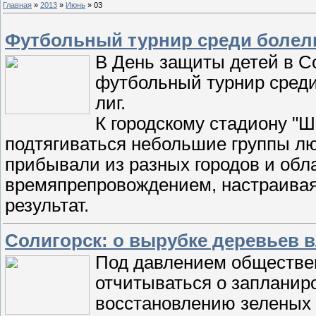
Главная
»
2013
»
Июнь
»
03
Футбольный турнир среди болел
В День защиты детей в С
футбольный турнир сред
лиг.
К городскому стадиону "Ш
подтягиваться небольшие группы люд
прибывали из разных городов и обл
времяпрепровождением, настраивая
результат.
Солигорск: о вырубке деревьев 
Под давлением обществен
отчитываться о запланир
восстановлению зеленых з