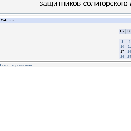
защитников солигорского 
Calendar
Пн
Вт
3
4
10
11
17
18
24
25
Полная версия сайта