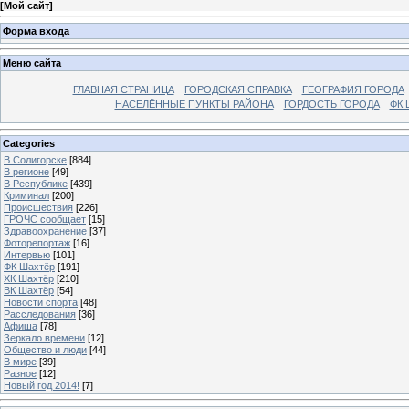
[
Мой сайт
]
Форма входа
Меню сайта
ГЛАВНАЯ СТРАНИЦА
ГОРОДСКАЯ СПРАВКА
ГЕОГРАФИЯ ГОРОДА
НАСЕЛЁННЫЕ ПУНКТЫ РАЙОНА
ГОРДОСТЬ ГОРОДА
ФК 
Categories
В Солигорске
[884]
В регионе
[49]
В Республике
[439]
Криминал
[200]
Происшествия
[226]
ГРОЧС сообщает
[15]
Здравоохранение
[37]
Фоторепортаж
[16]
Интервью
[101]
ФК Шахтёр
[191]
ХК Шахтёр
[210]
ВК Шахтёр
[54]
Новости спорта
[48]
Расследования
[36]
Афиша
[78]
Зеркало времени
[12]
Общество и люди
[44]
В мире
[39]
Разное
[12]
Новый год 2014!
[7]