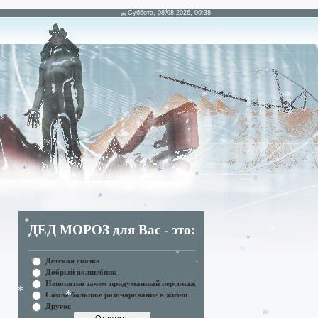
Суббота, 08.08.2026, 00:38
*
*
*
*
*
*
*
*
*
*
*
*
*
*
ДЕД МОРОЗ для Вас - это:
*
*
*
*
*
Детская сказка
*
Добрый волшебник
Непонятно зачем придуманный персонаж
*
*
Самое большое разочарование в жизни
*
*
Другое
*
*