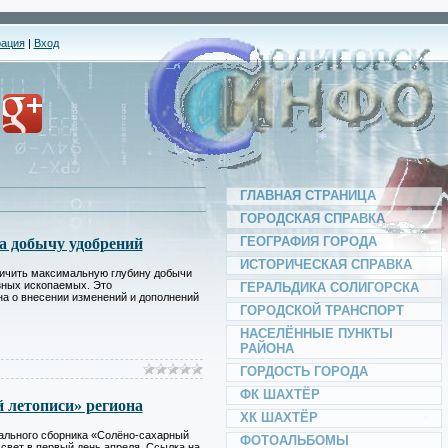
рация
|
Вход
*
*
ГЛАВНАЯ СТРАНИЦА
ГОРОДСКАЯ СПРАВКА
ГЕОГРАФИЯ ГОРОДА
а добычу удобрений
*
*
ИСТОРИЧЕСКАЯ СПРАВКА
личить максимальную глубину добычи
ных ископаемых. Это
ГЕРАЛЬДИКА СОЛИГОРСКА
на о внесении изменений и дополнений
*
*
ГОРОДСКОЙ ТРАНСПОРТ
НАСЕЛЁННЫЕ ПУНКТЫ
*
РАЙОНА
ГОРДОСТЬ ГОРОДА
ФК ШАХТЁР
*
*
 летописи» региона
*
*
ХК ШАХТЁР
ального сборника «Солёно-сахарный
ФОТОАЛЬБОМЫ
 свет в первый день апреля. Ссылка на