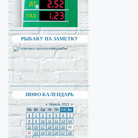
*
*
*
*
*
*
РЫБАКУ НА ЗАМЕТКУ
ИНФО КАЛЕНДАРЬ
«
Апрель 2013
»
Пн
Вт
Ср
Чт
Пт
Сб
Вс
1
2
3
4
5
6
7
8
9
10
11
12
13
14
15
16
17
18
19
20
21
22
23
24
25
26
27
28