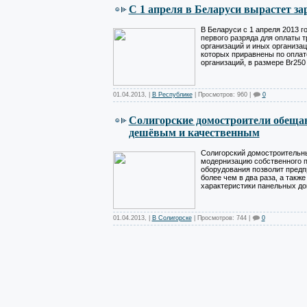
С 1 апреля в Беларуси вырастет з
В Беларуси с 1 апреля 2013 г
первого разряда для оплаты 
организаций и иных организа
которых приравнены по оплат
организаций, в размере Br250
01.04.2013
,
|
В Республике
| Просмотров: 960 |
0
Cолигорские домостроители обещаю
дешёвым и качественным
Солигорский домостроительн
модернизацию собственного п
оборудования позволит предп
более чем в два раза, а такж
характеристики панельных до
01.04.2013
,
|
В Солигорске
| Просмотров: 744 |
0