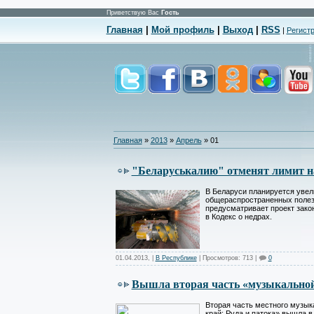
Приветствую Вас
Гость
Главная
|
Мой профиль
|
Выход
|
RSS
|
Регист
Главная
»
2013
»
Апрель
»
01
"Беларуськалию" отменят лимит н
В Беларуси планируется уве
общераспространенных полез
предусматривает проект зако
в Кодекс о недрах.
01.04.2013
,
|
В Республике
| Просмотров: 713 |
0
Вышла вторая часть «музыкальной
Вторая часть местного музык
край: Руда и патока» вышла в