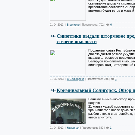
скачивание диска на странице
презентация состоится 21 апр
времени будет готов и малый 
01.04.2013
,
|
В регионе
| Просмотров: 702 |
0
Синоптики выдали штормовое пре
степени опасности
По данным сайта Республикан
дни ожидается резкое ухудше
выдали штормовое предупреж
Беларуси приблизился мощный
силе превысит, натворивший б
01.04.2013
,
|
В Солигорске
| Просмотров: 756 |
1
Криминальный Солигорск. Обзор 
Вашему вниманию обзор прои
неделю.
21 марта ущерб подсчитывал
хранившегося возле дома № 5
разбив стекло в автомобиле, 
автомагнитолу.
01.04.2013
,
|
Криминал
| Просмотров: 780 |
1