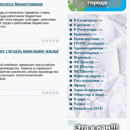
*
арплата бюджетников
*
ода установлена тарифная ставка
труда работников бюджетных
ций, получающих субсидии, работники
В Солигорске
884
е труда к работникам бюджетных
В регионе
*
49
 тыс.
В Республике
439
*
Криминал
200
Происшествия
226
ГРОЧС сообщает
15
Здравоохранение
37
т сделать панельное жильё
Фоторепортаж
16
Интервью
101
ФК Шахтёр
191
ый комбинат завершает масштабную
ХК Шахтёр
210
роизводства. Замена устаревшего
ВК Шахтёр
риятию увеличить объём производства
54
е улучшить теплотехнические
Новости спорта
48
мов.
Расследования
36
Афиша
78
Зеркало времени
12
Общество и люди
44
В мире
39
Разное
12
Новый год 2014!
7