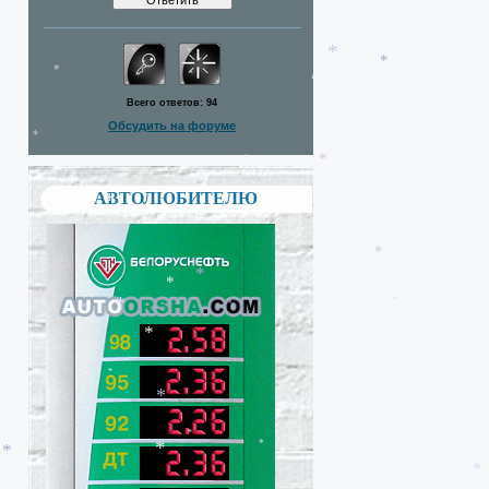
*
*
*
Всего ответов:
94
*
*
Обсудить на форуме
*
*
*
*
АВТОЛЮБИТЕЛЮ
*
*
*
*
*
*
*
*
*
*
*
*
*
*
*
*