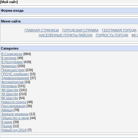
[
Мой сайт
]
Форма входа
Меню сайта
ГЛАВНАЯ СТРАНИЦА
ГОРОДСКАЯ СПРАВКА
ГЕОГРАФИЯ ГОРОДА
НАСЕЛЁННЫЕ ПУНКТЫ РАЙОНА
ГОРДОСТЬ ГОРОДА
ФК 
Categories
В Солигорске
[884]
В регионе
[49]
В Республике
[439]
Криминал
[200]
Происшествия
[226]
ГРОЧС сообщает
[15]
Здравоохранение
[37]
Фоторепортаж
[16]
Интервью
[101]
ФК Шахтёр
[191]
ХК Шахтёр
[210]
ВК Шахтёр
[54]
Новости спорта
[48]
Расследования
[36]
Афиша
[78]
Зеркало времени
[12]
Общество и люди
[44]
В мире
[39]
Разное
[12]
Новый год 2014!
[7]