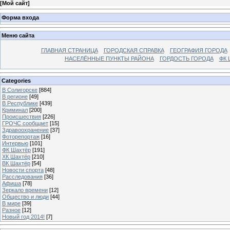
[
Мой сайт
]
Форма входа
Меню сайта
ГЛАВНАЯ СТРАНИЦА
ГОРОДСКАЯ СПРАВКА
ГЕОГРАФИЯ ГОРОДА
НАСЕЛЁННЫЕ ПУНКТЫ РАЙОНА
ГОРДОСТЬ ГОРОДА
ФК 
Categories
В Солигорске
[884]
В регионе
[49]
В Республике
[439]
Криминал
[200]
Происшествия
[226]
ГРОЧС сообщает
[15]
Здравоохранение
[37]
Фоторепортаж
[16]
Интервью
[101]
ФК Шахтёр
[191]
ХК Шахтёр
[210]
ВК Шахтёр
[54]
Новости спорта
[48]
Расследования
[36]
Афиша
[78]
Зеркало времени
[12]
Общество и люди
[44]
В мире
[39]
Разное
[12]
Новый год 2014!
[7]