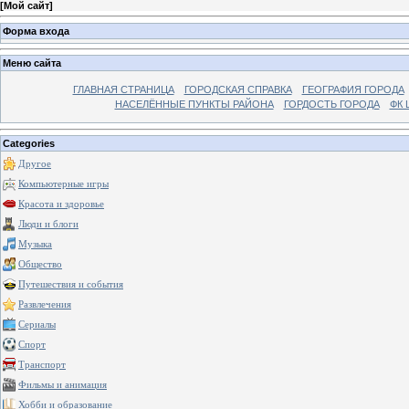
[
Мой сайт
]
Форма входа
Меню сайта
ГЛАВНАЯ СТРАНИЦА
ГОРОДСКАЯ СПРАВКА
ГЕОГРАФИЯ ГОРОДА
НАСЕЛЁННЫЕ ПУНКТЫ РАЙОНА
ГОРДОСТЬ ГОРОДА
ФК 
Categories
Другое
Компьютерные игры
Красота и здоровье
Люди и блоги
Музыка
Общество
Путешествия и события
Развлечения
Сериалы
Спорт
Транспорт
Фильмы и анимация
Хобби и образование