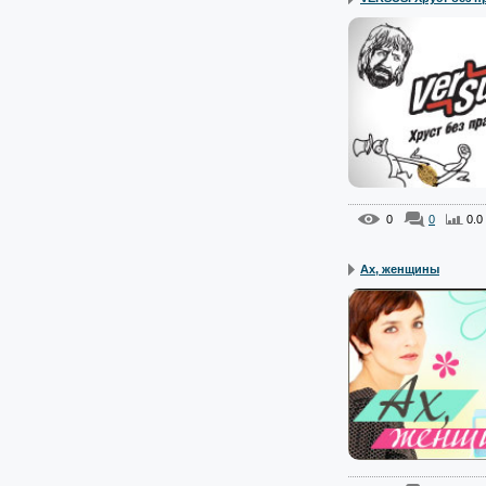
0
0
0.0
Ах, женщины