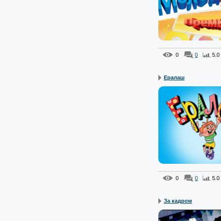
0
0
5.0
Ералаш
0
0
5.0
За кадром