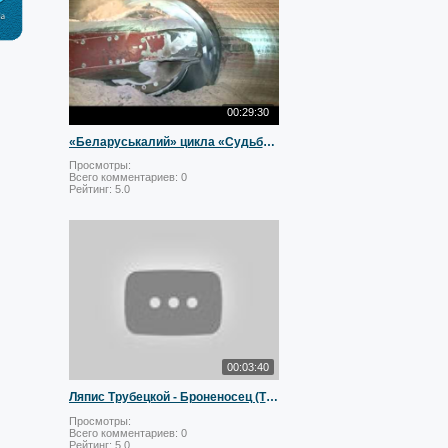
00:29:30
«Беларуськалий» цикла «Судьба гигантов»
Просмотры:
Всего комментариев:
0
Рейтинг:
5.0
00:03:40
Ляпис Трубецкой - Броненосец (Ты ни при чём?)
Просмотры:
Всего комментариев:
0
Рейтинг:
5.0