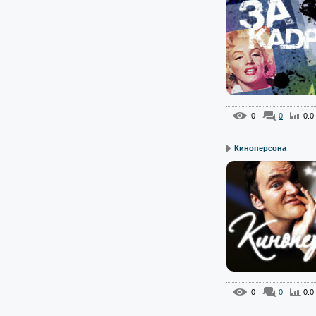
0
0
0.0
Киноперсона
0
0
0.0