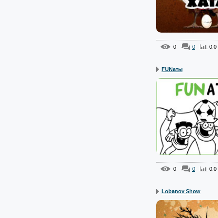
0
0
0.0
FUNаты
0
0
0.0
Lobanov Show