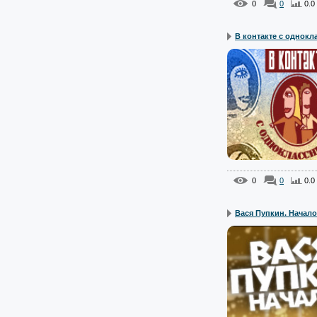
0
0
0.0
В контакте с однокла.
0
0
0.0
Вася Пупкин. Начало