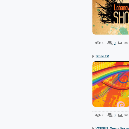
0
0
0.0
Smile TV
0
0
0.0
VERSUS. Хруст без пр