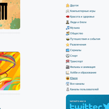
Другое
Компьютерные игры
Красота и здоровье
Люди и блоги
Музыка
Общество
Путешествия и события
Развлечения
Сериалы
Спорт
Транспорт
Фильмы и анимация
Хобби и образование
Юмор
Все каналы
Каналы пользователей
...