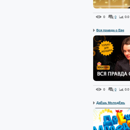
0
0
0.0
Вся правда о Еве
0
0
0.0
ДаЁшь МолодЁжь