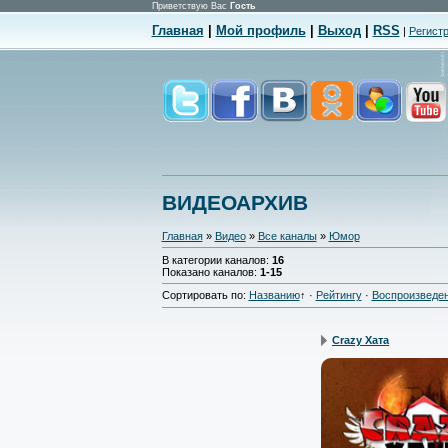
Приветствую Вас
Гость
Главная
|
Мой профиль
|
Выход
|
RSS
|
Регист
ВИДЕОАРХИВ
Главная
»
Видео
»
Все каналы
»
Юмор
В категории каналов
:
16
Показано каналов
:
1-15
Сортировать по
:
Названию
↑
·
Рейтингу
·
Воспроизведе
Crazy Хата