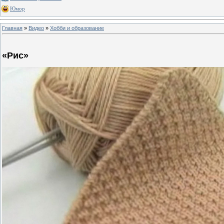
Юмор
Главная
»
Видео
»
Хобби и образование
«Рис»