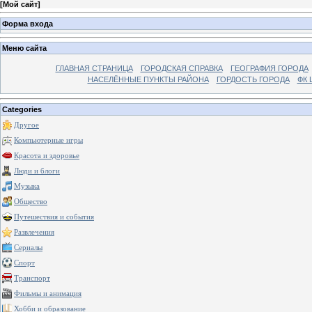
[
Мой сайт
]
Форма входа
Меню сайта
ГЛАВНАЯ СТРАНИЦА
ГОРОДСКАЯ СПРАВКА
ГЕОГРАФИЯ ГОРОДА
НАСЕЛЁННЫЕ ПУНКТЫ РАЙОНА
ГОРДОСТЬ ГОРОДА
ФК 
Categories
Другое
Компьютерные игры
Красота и здоровье
Люди и блоги
Музыка
Общество
Путешествия и события
Развлечения
Сериалы
Спорт
Транспорт
Фильмы и анимация
Хобби и образование