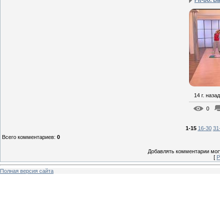
Fit-bo. В
14 г. назад
0
1-15
16-30
31
Всего комментариев
:
0
Добавлять комментарии могу
[
Р
Полная версия сайта