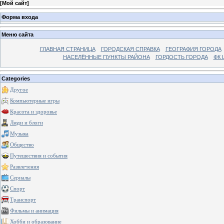
[
Мой сайт
]
Форма входа
Меню сайта
ГЛАВНАЯ СТРАНИЦА
ГОРОДСКАЯ СПРАВКА
ГЕОГРАФИЯ ГОРОДА
НАСЕЛЁННЫЕ ПУНКТЫ РАЙОНА
ГОРДОСТЬ ГОРОДА
ФК 
Categories
Другое
Компьютерные игры
Красота и здоровье
Люди и блоги
Музыка
Общество
Путешествия и события
Развлечения
Сериалы
Спорт
Транспорт
Фильмы и анимация
Хобби и образование