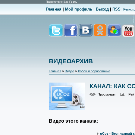
Приветствую Вас
Гость
Главная
|
Мой профиль
|
Выход
|
RSS
|
Регист
ВИДЕОАРХИВ
Главная
»
Видео
»
Хобби и образование
КАНАЛ: КАК С
Просмотры
:
Рей
Видео этого канала
:
uCoz - Бесплатный ко