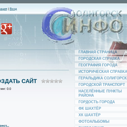
рация
|
Вход
ГЛАВНАЯ СТРАНИЦА
ГОРОДСКАЯ СПРАВКА
ГЕОГРАФИЯ ГОРОДА
ИСТОРИЧЕСКАЯ СПРАВК
ГЕРАЛЬДИКА СОЛИГОРСК
ОЗДАТЬ САЙТ
ГОРОДСКОЙ ТРАНСПОРТ
тинг
: 0.0
НАСЕЛЁННЫЕ ПУНКТЫ
РАЙОНА
ГОРДОСТЬ ГОРОДА
ФК ШАХТЁР
ХК ШАХТЁР
ФОТОАЛЬБОМЫ
нст...