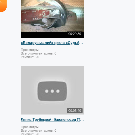
00:29:30
«Беларуськалий» цикла «Судьба гигантов»
Просмотры:
Всего комментариев:
0
Рейтинг:
5.0
00:03:40
Ляпис Трубецкой - Броненосец (Ты ни при чём?)
Просмотры:
Всего комментариев:
0
Рейтинг:
5.0