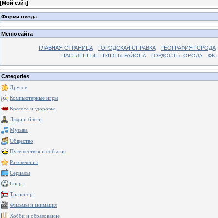
[
Мой сайт
]
Форма входа
Меню сайта
ГЛАВНАЯ СТРАНИЦА
ГОРОДСКАЯ СПРАВКА
ГЕОГРАФИЯ ГОРОДА
НАСЕЛЁННЫЕ ПУНКТЫ РАЙОНА
ГОРДОСТЬ ГОРОДА
ФК 
Categories
Другое
Компьютерные игры
Красота и здоровье
Люди и блоги
Музыка
Общество
Путешествия и события
Развлечения
Сериалы
Спорт
Транспорт
Фильмы и анимация
Хобби и образование