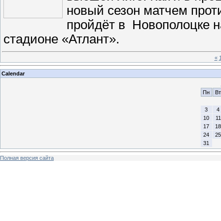
новый сезон матчем прот
пройдёт в Новополоцке н
стадионе «Атлант».
«
Calendar
Пн
Вт
3
4
10
11
17
18
24
25
31
Полная версия сайта