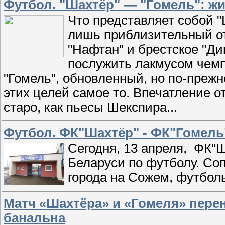
Футбол. "Шахтёр" — "Гомель": жи
Что представляет собой "
лишь приблизительный отв
"Нафтан" и брестское "Ди
послужить лакмусом чемп
"Гомель", обновленный, но по-преж
этих целей самое то. Впечатление о
старо, как пьесы Шекспира...
Футбол. ФК"Шахтёр" - ФК"Гоме
Сегодня, 13 апреля, ФК"Ш
Беларуси по футболу. Соп
города на Сожем, футболь
Матч «Шахтёра» и «Гомеля» перен
банальна