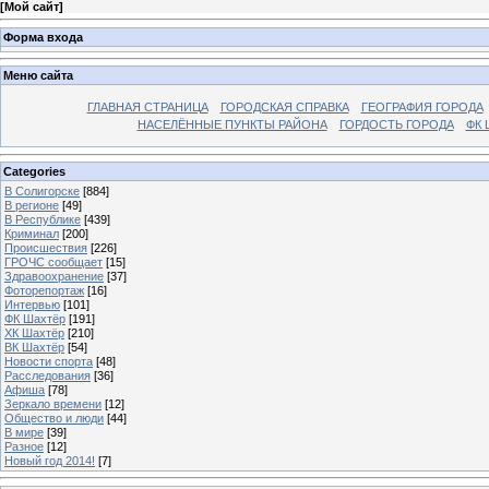
[
Мой сайт
]
Форма входа
Меню сайта
ГЛАВНАЯ СТРАНИЦА
ГОРОДСКАЯ СПРАВКА
ГЕОГРАФИЯ ГОРОДА
НАСЕЛЁННЫЕ ПУНКТЫ РАЙОНА
ГОРДОСТЬ ГОРОДА
ФК 
Categories
В Солигорске
[884]
В регионе
[49]
В Республике
[439]
Криминал
[200]
Происшествия
[226]
ГРОЧС сообщает
[15]
Здравоохранение
[37]
Фоторепортаж
[16]
Интервью
[101]
ФК Шахтёр
[191]
ХК Шахтёр
[210]
ВК Шахтёр
[54]
Новости спорта
[48]
Расследования
[36]
Афиша
[78]
Зеркало времени
[12]
Общество и люди
[44]
В мире
[39]
Разное
[12]
Новый год 2014!
[7]