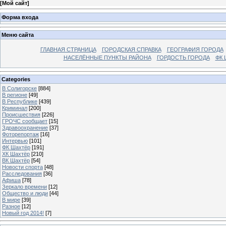
[
Мой сайт
]
Форма входа
Меню сайта
ГЛАВНАЯ СТРАНИЦА
ГОРОДСКАЯ СПРАВКА
ГЕОГРАФИЯ ГОРОДА
НАСЕЛЁННЫЕ ПУНКТЫ РАЙОНА
ГОРДОСТЬ ГОРОДА
ФК 
Categories
В Солигорске
[884]
В регионе
[49]
В Республике
[439]
Криминал
[200]
Происшествия
[226]
ГРОЧС сообщает
[15]
Здравоохранение
[37]
Фоторепортаж
[16]
Интервью
[101]
ФК Шахтёр
[191]
ХК Шахтёр
[210]
ВК Шахтёр
[54]
Новости спорта
[48]
Расследования
[36]
Афиша
[78]
Зеркало времени
[12]
Общество и люди
[44]
В мире
[39]
Разное
[12]
Новый год 2014!
[7]