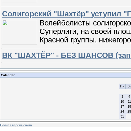
Солигорский "Шахтёр" уступил "
Волейболисты солигорског
Суперлиги, на своей пло
Красной группы, нижегоро
ВК "ШАХТЁР" - БЕЗ ШАНСОВ (зап
Calendar
Пн
Вт
3
4
10
11
17
18
24
25
31
Полная версия сайта