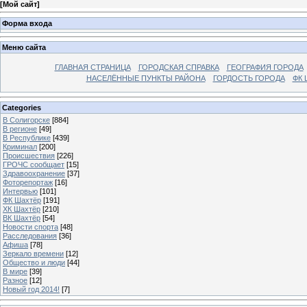
[
Мой сайт
]
Форма входа
Меню сайта
ГЛАВНАЯ СТРАНИЦА
ГОРОДСКАЯ СПРАВКА
ГЕОГРАФИЯ ГОРОДА
НАСЕЛЁННЫЕ ПУНКТЫ РАЙОНА
ГОРДОСТЬ ГОРОДА
ФК 
Categories
В Солигорске
[884]
В регионе
[49]
В Республике
[439]
Криминал
[200]
Происшествия
[226]
ГРОЧС сообщает
[15]
Здравоохранение
[37]
Фоторепортаж
[16]
Интервью
[101]
ФК Шахтёр
[191]
ХК Шахтёр
[210]
ВК Шахтёр
[54]
Новости спорта
[48]
Расследования
[36]
Афиша
[78]
Зеркало времени
[12]
Общество и люди
[44]
В мире
[39]
Разное
[12]
Новый год 2014!
[7]