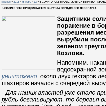
Главная
»
2013
»
Январь
»
12
» В СОЛИГОРСКЕ ПРОДОЛЖАЕТСЯ ВЫРУБКА ГОРОД
В СОЛИГОРСКЕ ПРОДОЛЖАЕТСЯ ВЫРУБКА ГОРОДСКОГО ЛЕСОПАРКА
Защитники соли
поражение в бо
разрешения мес
вырубили после
зеленом треуго
Козлова.
Напомним, накану
водоохранной зо
уничтожено
около двух гектаров ле
шахтеров начался с очередной выру
- Для наших властей уже стало пр
рубль девальвируют, то деревья в