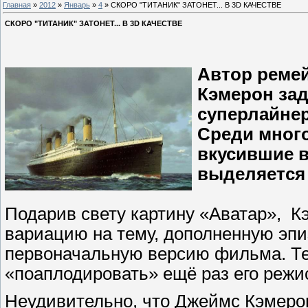
Главная
»
2012
»
Январь
»
4
» СКОРО "ТИТАНИК" ЗАТОНЕТ... В 3D КАЧЕСТВЕ
СКОРО "ТИТАНИК" ЗАТОНЕТ... В 3D КАЧЕСТВЕ
Автор ремей
Кэмерон зад
суперлайнер 
Среди мног
вкусившие 
выделяется
Подарив свету картину «Аватар», К
вариацию на тему, дополненную эпи
первоначальную версию фильма. Т
«поаплодировать» ещё раз его режи
Неудивительно, что Джеймс Кэмерон 