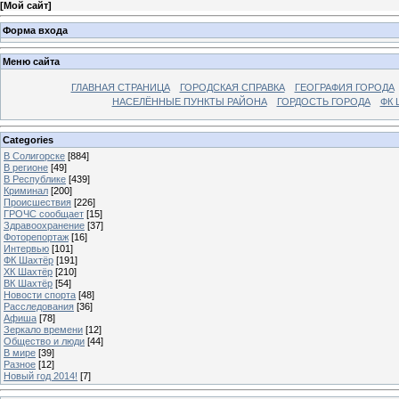
[
Мой сайт
]
Форма входа
Меню сайта
ГЛАВНАЯ СТРАНИЦА
ГОРОДСКАЯ СПРАВКА
ГЕОГРАФИЯ ГОРОДА
НАСЕЛЁННЫЕ ПУНКТЫ РАЙОНА
ГОРДОСТЬ ГОРОДА
ФК 
Categories
В Солигорске
[884]
В регионе
[49]
В Республике
[439]
Криминал
[200]
Происшествия
[226]
ГРОЧС сообщает
[15]
Здравоохранение
[37]
Фоторепортаж
[16]
Интервью
[101]
ФК Шахтёр
[191]
ХК Шахтёр
[210]
ВК Шахтёр
[54]
Новости спорта
[48]
Расследования
[36]
Афиша
[78]
Зеркало времени
[12]
Общество и люди
[44]
В мире
[39]
Разное
[12]
Новый год 2014!
[7]