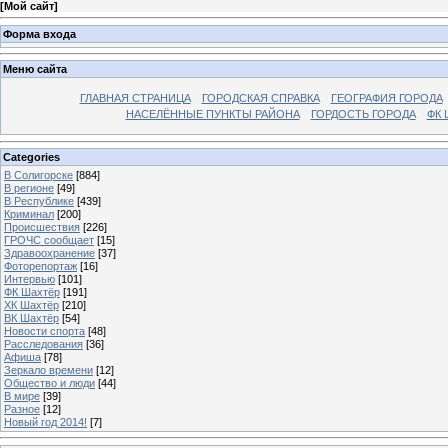
[
Мой сайт
]
Форма входа
Меню сайта
ГЛАВНАЯ СТРАНИЦА
ГОРОДСКАЯ СПРАВКА
ГЕОГРАФИЯ ГОРОДА
НАСЕЛЁННЫЕ ПУНКТЫ РАЙОНА
ГОРДОСТЬ ГОРОДА
ФК 
Categories
В Солигорске
[884]
В регионе
[49]
В Республике
[439]
Криминал
[200]
Происшествия
[226]
ГРОЧС сообщает
[15]
Здравоохранение
[37]
Фоторепортаж
[16]
Интервью
[101]
ФК Шахтёр
[191]
ХК Шахтёр
[210]
ВК Шахтёр
[54]
Новости спорта
[48]
Расследования
[36]
Афиша
[78]
Зеркало времени
[12]
Общество и люди
[44]
В мире
[39]
Разное
[12]
Новый год 2014!
[7]