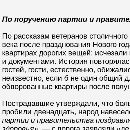
По поручению партии и правит
По рассказам ветеранов столичного 
века после празднования Нового го
квартирах дорогих вещей: исчезали
и документами. История повторялась
гостей, гости, естественно, обижал
неизвестно, если б не один общий д
обворованные квартиры после полун
Пострадавшие утверждали, что боль
пробили двенадцать, народ навеселе
партии и правительства поздравля
здоровья»,
— с порога заявляли «дед