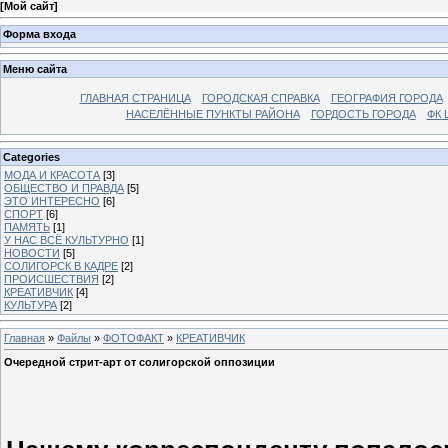
[
Мой сайт
]
Форма входа
Меню сайта
ГЛАВНАЯ СТРАНИЦА
ГОРОДСКАЯ СПРАВКА
ГЕОГРАФИЯ ГОРОДА
НАСЕЛЁННЫЕ ПУНКТЫ РАЙОНА
ГОРДОСТЬ ГОРОДА
ФК 
Categories
МОДА И КРАСОТА
[3]
ОБЩЕСТВО И ПРАВДА
[5]
ЭТО ИНТЕРЕСНО
[6]
СПОРТ
[6]
ПАМЯТЬ
[1]
У НАС ВСЁ КУЛЬТУРНО
[1]
НОВОСТИ
[5]
СОЛИГОРСК В КАДРЕ
[2]
ПРОИСШЕСТВИЯ
[2]
КРЕАТИВЧИК
[4]
КУЛЬТУРА
[2]
Главная
»
Файлы
»
ФОТОФАКТ
»
КРЕАТИВЧИК
Очередной стрит-арт от солигорской оппозиции