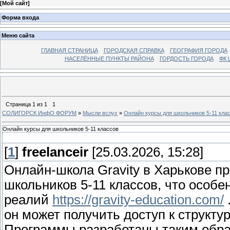
[
Мой сайт
]
Форма входа
Меню сайта
ГЛАВНАЯ СТРАНИЦА
ГОРОДСКАЯ СПРАВКА
ГЕОГРАФИЯ ГОРОДА
НАСЕЛЁННЫЕ ПУНКТЫ РАЙОНА
ГОРДОСТЬ ГОРОДА
ФК 
Страница
1
из
1
1
СОЛИГОРСК ИнфО ФОРУМ
»
Мысли вслух
»
Онлайн курсы для школьников 5-11 кла
Онлайн курсы для школьников 5-11 классов
[
1
]
freelanceir
[25.03.2026, 15:28]
Онлайн-школа Gravity в Харькове п
школьников 5-11 классов, что особ
реалий
https://gravity-education.com/
он может получить доступ к структ
Программы разработаны таким образ