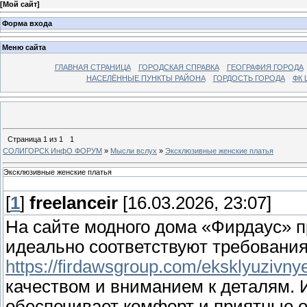
[
Мой сайт
]
Форма входа
Меню сайта
ГЛАВНАЯ СТРАНИЦА
ГОРОДСКАЯ СПРАВКА
ГЕОГРАФИЯ ГОРОДА
НАСЕЛЁННЫЕ ПУНКТЫ РАЙОНА
ГОРДОСТЬ ГОРОДА
ФК 
Страница
1
из
1
1
СОЛИГОРСК ИнфО ФОРУМ
»
Мысли вслух
»
Эксклюзивные женские платья
Эксклюзивные женские платья
[
1
]
freelanceir
[16.03.2026, 23:07]
На сайте модного дома «Фирдаус» 
идеально соответствуют требовани
https://firdawsgroup.com/eksklyuzivny
качеством и вниманием к деталям. 
обеспечивает комфорт и приятные 