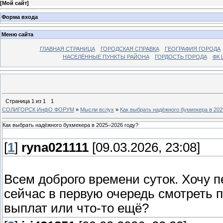
[
Мой сайт
]
Форма входа
Меню сайта
ГЛАВНАЯ СТРАНИЦА
ГОРОДСКАЯ СПРАВКА
ГЕОГРАФИЯ ГОРОДА
НАСЕЛЁННЫЕ ПУНКТЫ РАЙОНА
ГОРДОСТЬ ГОРОДА
ФК 
Страница
1
из
1
1
СОЛИГОРСК ИнфО ФОРУМ
»
Мысли вслух
»
Как выбрать надёжного букмекера в 202
Как выбрать надёжного букмекера в 2025–2026 году?
[
1
]
ryna021111
[09.03.2026, 23:08]
Всем доброго времени суток. Хочу п
сейчас в первую очередь смотреть 
выплат или что-то ещё?