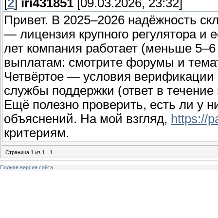
[
2
]
iri431851
[09.03.2026, 23:32]
Привет. В 2025–2026 надёжность ск
— лицензия крупного регулятора и е
лет компания работает (меньше 5–6 
выплатам: смотрите форумы и темат
Четвёртое — условия верификации 
службы поддержки (ответ в течение 
Ещё полезно проверить, есть ли у 
объяснений. На мой взгляд,
https://
критериям.
Страница
1
из
1
1
Полная версия сайта