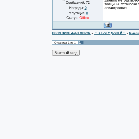
данного метода вклю
Сообщений:
72
толщины. Установки 
Награды:
0
авиастроение.
Репутация:
0
Статус:
Offline
СОЛИГОРСК ИнфО ФОРУМ
»
.:: В КРУГУ ДРУЗЕЙ ::.
»
Мысли
1
Страница
1
из
1