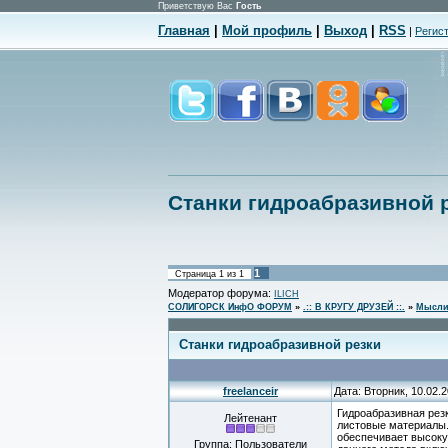
Приветствую Вас
Гость
Главная
|
Мой профиль
|
Выход
|
RSS
|
Регис
Станки гидроабразивной
1
Страница
1
из
1
Модератор форума:
ILICH
СОЛИГОРСК ИнфО ФОРУМ
»
.:: В КРУГУ ДРУЗЕЙ ::.
»
Мысли
Станки гидроабразивной резки
freelanceir
Дата: Вторник, 10.02.
Гидроабразивная рез
Лейтенант
листовые материалы.
обеспечивает высоку
Группа: Пользователи