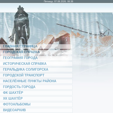
Пятница, 07.08.2026, 06:36
ГЛАВНАЯ СТРАНИЦА
ГОРОДСКАЯ СПРАВКА
ГЕОГРАФИЯ ГОРОДА
ИСТОРИЧЕСКАЯ СПРАВКА
ГЕРАЛЬДИКА СОЛИГОРСКА
ГОРОДСКОЙ ТРАНСПОРТ
НАСЕЛЁННЫЕ ПУНКТЫ РАЙОНА
ГОРДОСТЬ ГОРОДА
ФК ШАХТЁР
ХК ШАХТЁР
ФОТОАЛЬБОМЫ
ВИДЕОАРХИВ