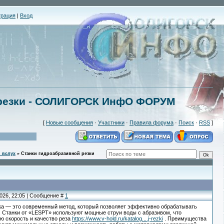
трация
|
Вход
 резки - СОЛИГОРСК ИнфО ФОРУМ
[
Новые сообщения
·
Участники
·
Правила форума
·
Поиск
·
RSS
]
 вслух
»
Станки гидроабразивной резки
2026, 22:05 | Сообщение #
1
ка — это современный метод, который позволяет эффективно обрабатывать
 Станки от «LESPT» используют мощные струи воды с абразивом, что
ю скорость и качество реза
https://www.v-hold.ru/katalog....j-rezki
. Преимущества