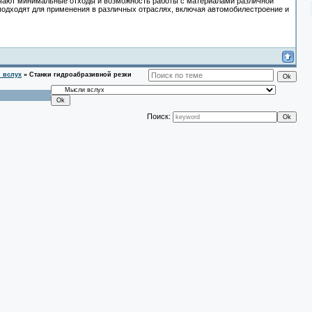
чают минимальные отходы и возможность работы с материалами различной
подходят для применения в различных отраслях, включая автомобилестроение и
 вслух
»
Станки гидроабразивной резки
Поиск: