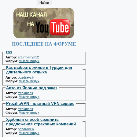
ПОСЛЕДНЕЕ НА ФОРУМЕ
газ
Автор
:
arturmartyn12
Форум
:
Мысли вслух
Как выбрать жильё в Турции для
длительного отдыха
Автор
:
pozdravcik
Форум
:
Мысли вслух
Авто из Японии под заказ
Автор
:
freelanceir
Форум
:
Мысли вслух
ProzillaVPN - платный VPN сервис
Автор
:
freelanceir
Форум
:
Мысли вслух
Удобный способ сравнить
предложения страховых компаний
Автор
:
pozdravcik
Форум
:
Мысли вслух